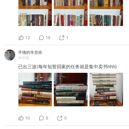
13
19
1
手痛的辛弃疾
10天前
已出三波(每年短暂回家的任务就是集中卖书hhh)
10
6
0