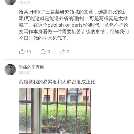
16天前
给某c刊审了三篇某研究领域的文章，选题都比较新
颖(可能这就是能送外省的理由)，可是写得真是太糟
糕了。在这个publish
or
perish的时代，竟然不把论
文写作本身看做一件需要刻苦训练的事情，可知我们
今日时代的学术风气了。
10
0
0
手痛的辛弃疾
24天前
我感觉我的易累度和人群密度成正比