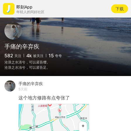
即刻App
下载
年轻人的同好社区
手痛的辛弃疾
582
4k
15
关注
被关注
夸夸
沧浪之水清兮，可以濯吾缨。
沧浪之水浊兮，可以濯吾足。
手痛的辛弃疾
5天前
这个地方修路有点夸张了