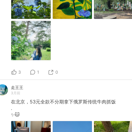
3
1
0
走王王
3月前
在北京，53元全款不分期拿下俄罗斯传统牛肉抓饭
.
✨🐱