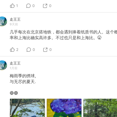
1
0
0
走王王
9天前
几乎每次在北京搭地铁，都会遇到捧着纸质书的人。这个
率和上海比确实高许多。不过也只是和上海比。🤫
2
0
0
走王王
1月前
梅雨季的绣球,
与无尽的夏天.
🔵🟣