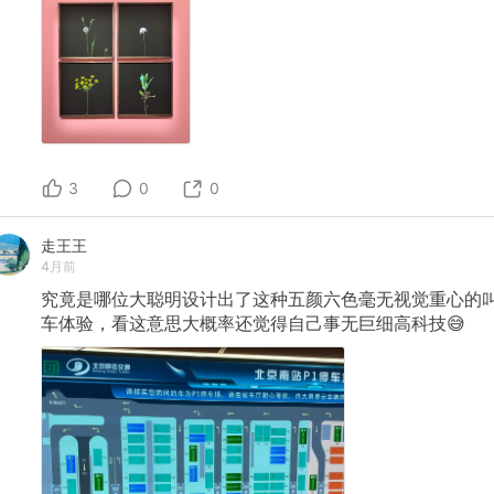
3
0
0
走王王
4月前
究竟是哪位大聪明设计出了这种五颜六色毫无视觉重心的
车体验，看这意思大概率还觉得自己事无巨细高科技😅