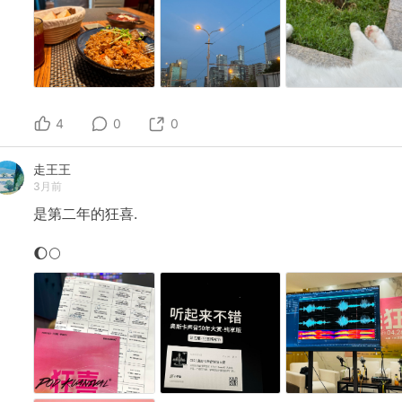
4
0
0
走王王
3月前
是第二年的狂喜.
🌔🌕