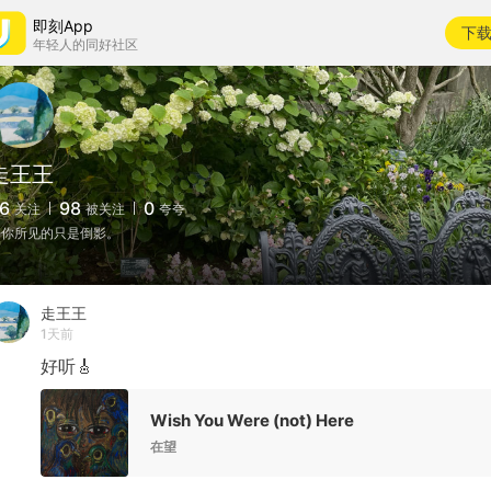
即刻App
下
年轻人的同好社区
走王王
6
98
0
关注
被关注
夸夸
你所见的只是倒影。
走王王
1天前
好听🎸
Wish You Were (not) Here
在望