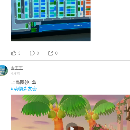
3
0
0
走王王
4月前
上岛踩沙..⛱️
#动物森友会