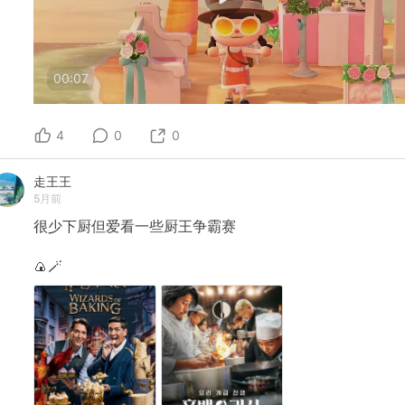
00:07
4
0
0
走王王
5月前
很少下厨但爱看一些厨王争霸赛
🍙🪄