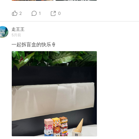
2
1
0
走王王
5月前
一起拆盲盒的快乐🍦