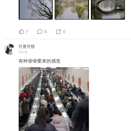
7
0
0
可熹可惜
3年前
有种🧟🧟要来的感觉