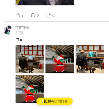
2
0
0
可熹可惜
3年前
🧑‍🎄
App内打开