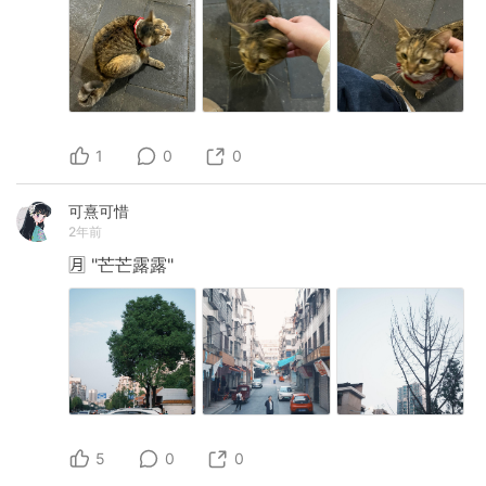
1
0
0
可熹可惜
2年前
🈷️
"芒芒露露"
5
0
0