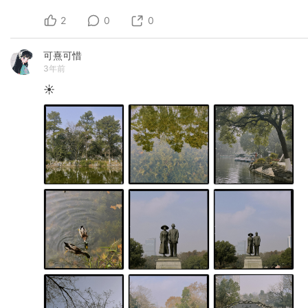
2
0
0
可熹可惜
3年前
☀️