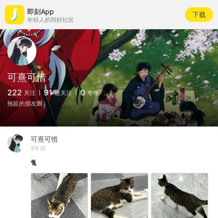
即刻App
下载
年轻人的同好社区
可熹可惜
222
91
0
关注
被关注
夸夸
拖延的朋友圈
可熹可惜
2年前
🐈