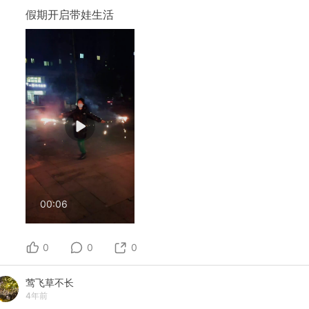
假期开启带娃生活
00:06
0
0
0
莺飞草不长
4年前