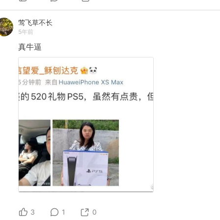
莺飞草不长
5年前
真牛逼
3
1
0