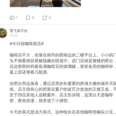
1
0
0
莺飞草不长
4年前
#今日份咖啡探店#
咖啡店不大，坐落在闹市的西南边的二楼平台上。小小的
头不细看很容易被隐藏在喧嚣中。进门后就是矮矮的吧台
后边密密的码着装满咖啡豆的玻璃罐，形状各异的咖啡杯
最上层还堆着几瓶酒。
在吧台旁边落座，通过店里的长窗看到挤满大楼的城市天
线，店主很有心的把靠近窗户的皮艺沙发放的又矮又低，
至于挡住其他人远眺窗外。店主告诉我，这里白天是咖啡
馆，夜色弥漫，就变成了小酒馆。
今天的美式是汤力美式。这种组合在其他咖啡馆确实少见