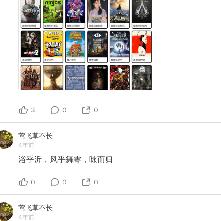
3
0
0
莺飞草不长
4年前
浴乎沂，风乎舞雩，咏而归
0
0
0
莺飞草不长
4年前