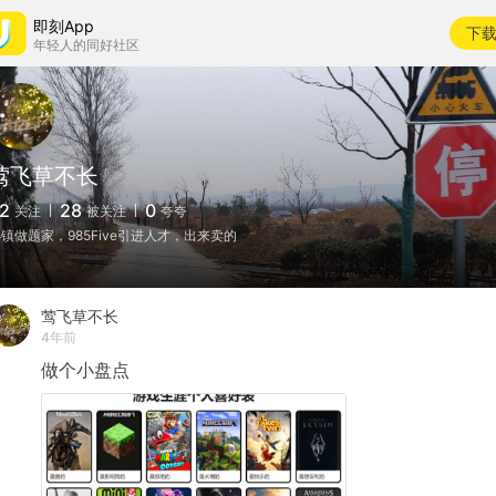
即刻App
下
年轻人的同好社区
莺飞草不长
2
28
0
关注
被关注
夸夸
镇做题家，985Five引进人才，出来卖的
莺飞草不长
4年前
做个小盘点