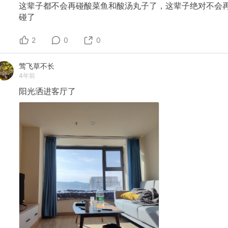
这辈子都不会再碰酸菜鱼和酸汤丸子了，这辈子绝对不会
碰了
2
0
0
莺飞草不长
4年前
阳光洒进客厅了