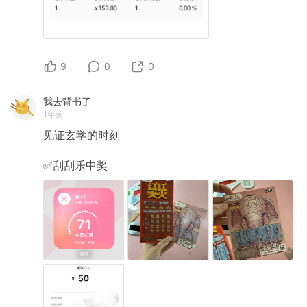
9
0
0
我去背书了
1年前
见证玄学的时刻
✅刮刮乐中奖