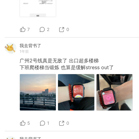
7
2
0
我去背书了
1年前
广州2号线真是无敌了
出口超多楼梯
下班爬楼梯当锻炼
也算是缓解stress
out了
5
1
0
我去背书了