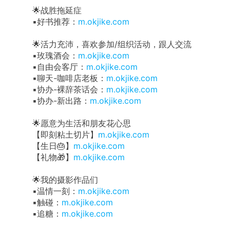
🌟战胜拖延症
▪️好书推荐：
m.okjike.com
🌟活力充沛，喜欢参加/组织活动，跟人交流
▪️玫瑰酒会：
m.okjike.com
▪️自由会客厅：
m.okjike.com
▪️聊天-咖啡店老板：
m.okjike.com
▪️协办-裸辞茶话会：
m.okjike.com
▪️协办-新出路：
m.okjike.com
🌟愿意为生活和朋友花心思
【即刻粘土切片】
m.okjike.com
【生日🎂】
m.okjike.com
【礼物🎁】
m.okjike.com
🌟我的摄影作品们
▪️温情一刻：
m.okjike.com
▪️触碰：
m.okjike.com
▪️追糖：
m.okjike.com