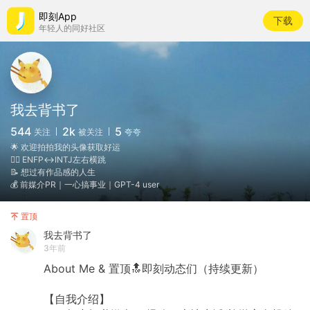
即刻App
下载
年轻人的同好社区
我去背书了
544
2k
5
关注
被关注
夸夸
🌟 欢迎拍拍我的头像获取好运
💁‍♀️ ENFP↔️INTJ左右横跳
📝 想过有作品感的人生
💰 前媒介PR｜一心搞事业｜GPT-4 user
置顶
我去背书了
3年前
About Me & 置顶🔝即刻动态们（持续更新）
【自我介绍】