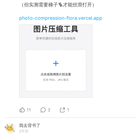
（但实测需要梯子🪜才能丝滑打开）
photo-compression-flora.vercel.app
11
3
1
我去背书了
2年前