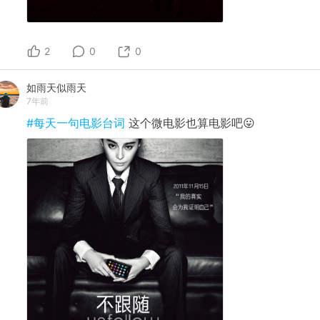
2
0
0
如雨天似雨天
7年前
#每天一句电影台词
这个微电影也算电影吧😛