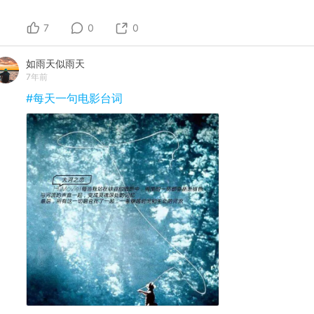
7
0
0
如雨天似雨天
7年前
#每天一句电影台词