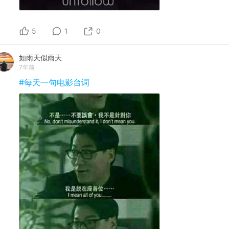
5
1
0
如雨天似雨天
7年前
#每天一句电影台词