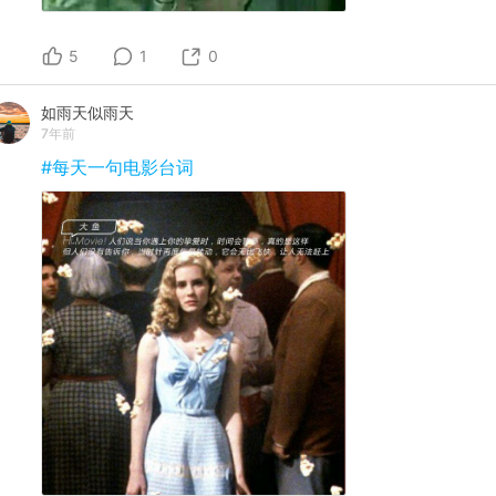
5
1
0
如雨天似雨天
7年前
#每天一句电影台词