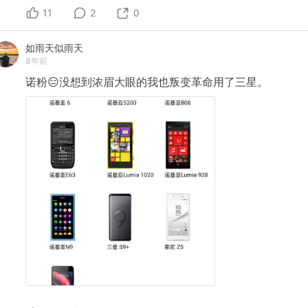
11
2
0
如雨天似雨天
8年前
诺粉😑没想到浓眉大眼的我也叛变革命用了三星。