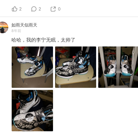
2
2
0
如雨天似雨天
8年前
哈哈，我的李宁无眠，太帅了