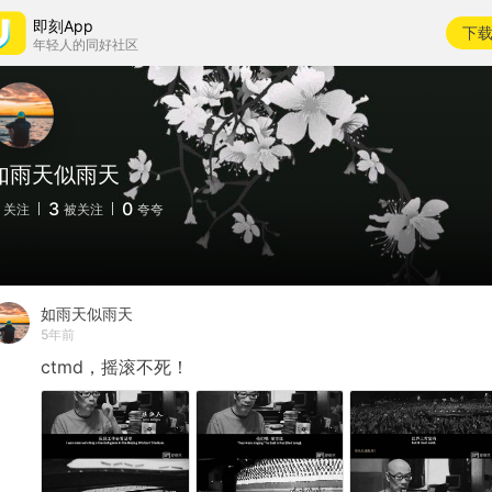
即刻App
下
年轻人的同好社区
如雨天似雨天
3
0
关注
被关注
夸夸
如雨天似雨天
5年前
ctmd，摇滚不死！