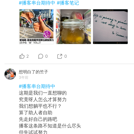
#播客串台期待中
#播客笔记
2
0
0
想明白了的竺子
3年前
#播客串台期待中
这期是我们一直想聊的
究竟呀人怎么才算努力
我们想躺平也不行？
算了助人者自助
先走好自己的路吧
播客这条路不知道是什么尽头
但先试试努力