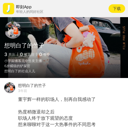
即刻App
下载
年轻人的同好社区
想明白了的竺子
3
0
0
关注
被关注
夸夸
小宇宙播客无中生友主播
6岁橘猫的铲屎官
想明白了的社会人儿
想明白了的竺子
3年前
董宇辉一样的职场人，别再自我感动了
热度稍微退却之后
职场人终于放下观望的态度
想来聊聊对于这一大热事件的不同思考