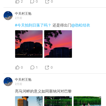
2
0
0
中关村王勉
2月前
#今天拍到日落了吗？
还是得出门
@劲松结衣
0
1
0
中关村王勉
2月前
亮马河畔的意义如同塞纳河对巴黎