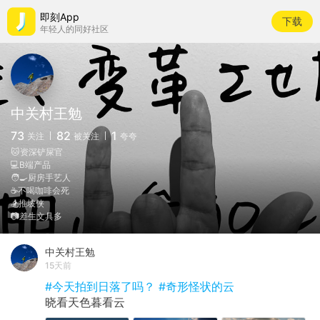
即刻App
下载
年轻人的同好社区
中关村王勉
73
82
1
关注
被关注
夸夸
🐱资深铲屎官
💻B端产品
🧑‍🍳厨房手艺人
☕️不喝咖啡会死
🏂推坡侠
📷差生文具多
中关村王勉
15天前
#今天拍到日落了吗？
#奇形怪状的云
晓看天色暮看云