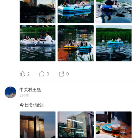
2
0
0
中关村王勉
2月前
今日份溜达