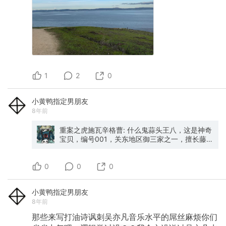
1
2
0
小黄鸭指定男朋友
8年前
重案之虎施瓦辛格曹: 什么鬼蒜头王八，这是神奇
宝贝，编号001，关东地区御三家之一，擅长藤
鞭，飞叶快刀的小精灵--藤椒牛蛙
0
0
0
小黄鸭指定男朋友
8年前
那些来写打油诗讽刺吴亦凡音乐水平的屌丝麻烦你们