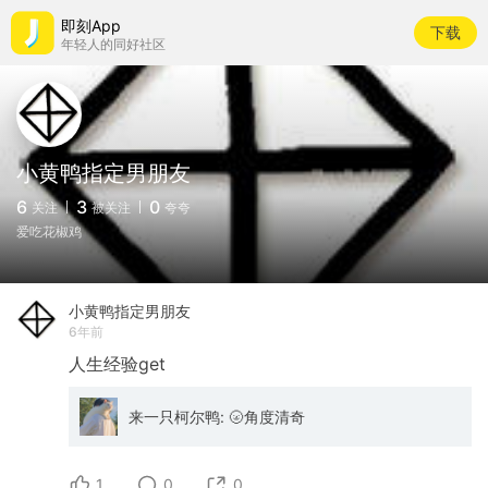
即刻App
下载
年轻人的同好社区
小黄鸭指定男朋友
6
3
0
关注
被关注
夸夸
爱吃花椒鸡
小黄鸭指定男朋友
6年前
人生经验get
来一只柯尔鸭: 🌝角度清奇
1
0
0