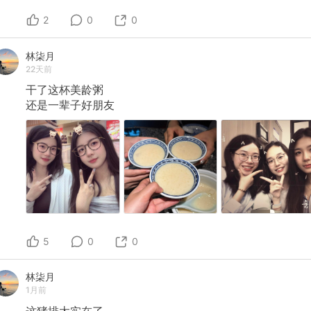
2
0
0
林柒月
22天前
干了这杯美龄粥
还是一辈子好朋友
5
0
0
林柒月
1月前
这猪排太实在了