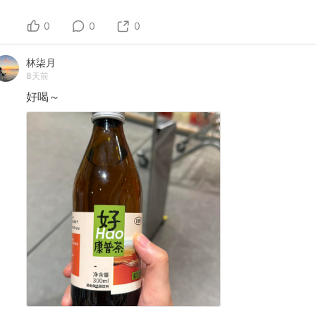
0
0
0
林柒月
8天前
好喝～