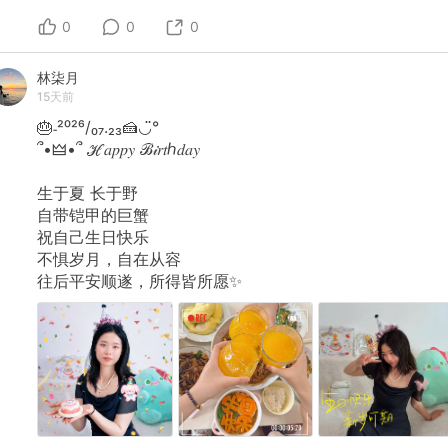
0
0
0
林柒月
15天前
🎂˗²⁰²⁶/₀₇.₂₃🍰◡̈°
՞•🜲•՞
ℋ𝑎𝑝𝑝𝑦
ℬ𝒾𝑟𝑡ℎ𝑑𝑎𝑦
生于夏
长于野
自带铠甲的巨蟹
祝自己生日快乐
不惧岁月，自在从容
往后平安顺遂，所得皆所愿✨