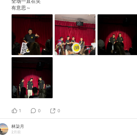
全场一直在笑
有意思～
1
0
0
林柒月
2月前