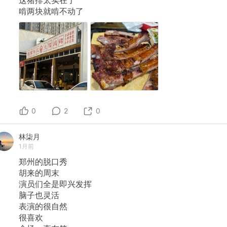
啃两块就啃不动了
0
2
0
林柒月
1月前
郑州的脱口秀
胡来的周末
演员们全是即兴发挥
脑子也灵活
表演的很自然
很喜欢