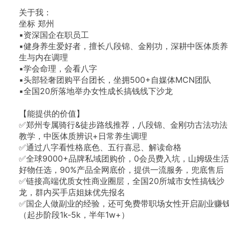
关于我：
坐标
郑州
▪资深国企在职员工
▪健身养生爱好者，擅长八段锦、金刚功，深耕中医体质养
生与内在调理
▪学会命理，会看八字
▪头部轻奢团购平台团长，坐拥500+自媒体MCN团队
▪全国20所落地举办女性成长搞钱线下沙龙
【能提供的价值】
✅郑州专属骑行&徒步路线推荐，八段锦、金刚功古法功法
教学，中医体质辨识+日常养生调理
✅通过八字看性格底色、五行喜忌、解读命格
✅全球9000+品牌私域团购价，0会员费入坑，山姆级生活
好物任选，90%产品全网底价，提供一流服务，兜底售后
✅链接高端优质女性商业圈层，全国20所城市女性搞钱沙
龙，群内买手店姐妹优先报名
✅国企人做副业的经验，还可免费带职场女性开启副业赚
（起步阶段1k-5k，半年1w+）