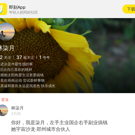
即刻App
下
年轻人的同好社区
林柒月
2
37
1
关注
被关注
夸夸
进步是件最性感的事
✨活出自己喜欢的模样
💕拥抱太阳热爱生活更爱搞钱
喜欢画画运动 尝试新鲜事物
真诚和善良永远是我底色 快乐成长
置顶
林柒月
3月前
你好，我是柒月，左手主业国企右手副业搞钱
她宇宙沙龙·郑州城市合伙人