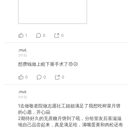
1
0
0
.mut.
3年前
想攒钱做上睑下垂手术了😠😥
0
0
0
.mut.
3年前
1去做敬老院做志愿社工姐姐满足了我想吃榨菜月饼
的心愿，开心🤗
2期待好久的无蔗糖月饼到了吼，分给室友后喜滋滋
地自己品尝起来，真是满足哇，满嘴蛋黄和肉松还有