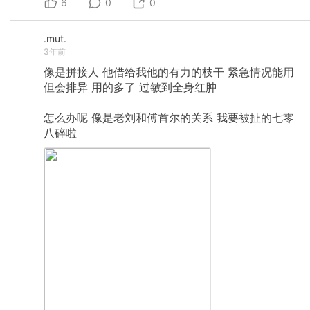
6
0
0
.mut.
3年前
像是拼接人
他借给我他的有力的枝干
紧急情况能用
但会排异
用的多了
过敏到全身红肿
怎么办呢
像是老刘和傅首尔的关系
我要被扯的七零
八碎啦