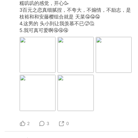
糯叽叽的感觉，开心🥳
3百元之恋真细腻捏，不夸大，不煽情，不励志，是
枝裕和和安藤樱组合就是
天菜🤤🤤🤤
4.这男的
头小到让我羡慕不已🥵🤔
5.我可真可爱啊🤤🤤🤤
2
3
0