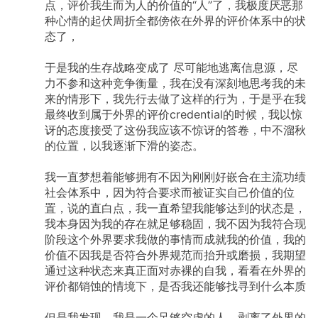
点，评价我生而为人的价值的“人”了，我极度厌恶那
种心情的起伏周折全都傍依在外界的评价体系中的状
态了，
于是我的生存战略变成了
尽可能地逃离信息源，尽
力不参和这种竞争衡量，我在没有深刻地思考我的未
来的情形下，我先行去做了这样的行为，于是乎在我
最终收到属于外界的评价credential的时候，我以惊
讶的态度接受了这份我应该不惊讶的答卷，中不溜秋
的位置，以我逐渐下滑的姿态。
我一直梦想着能够拥有不因为刚刚好嵌合在主流功绩
社会体系中，因为符合要求而被证实自己价值的位
置，说的直白点，我一直希望我能够达到的状态是，
我本身因为我的存在就足够稳固，我不因为我符合现
阶段这个外界要求我做的事情而成就我的价值，我的
价值不因我是否符合外界规范而抬升或磨损，我期望
通过这种状态来真正面对赤裸的自我，看看在外界的
评价都销蚀的情境下，是否我还能够找寻到什么本质
但是我发现，我是一个足够空虚的人，剥离了外界的