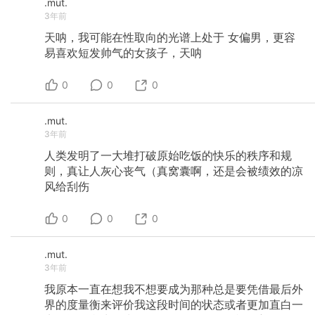
.mut.
3年前
天呐，我可能在性取向的光谱上处于
女偏男，更容
易喜欢短发帅气的女孩子，天呐
0
0
0
.mut.
3年前
人类发明了一大堆打破原始吃饭的快乐的秩序和规
则，真让人灰心丧气（真窝囊啊，还是会被绩效的凉
风给刮伤
0
0
0
.mut.
3年前
我原本一直在想我不想要成为那种总是要凭借最后外
界的度量衡来评价我这段时间的状态或者更加直白一