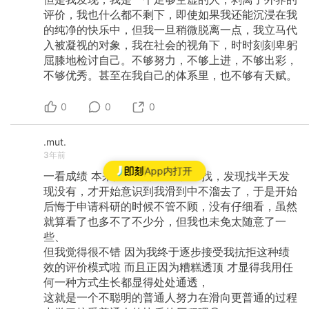
评价，我也什么都不剩下，即使如果我还能沉浸在我
的纯净的快乐中，但我一旦稍微脱离一点，我立马代
入被凝视的对象，我在社会的视角下，时时刻刻卑躬
屈膝地检讨自己。不够努力，不够上进，不够出彩，
不够优秀。甚至在我自己的体系里，也不够有天赋。
0
0
0
.mut.
3年前
App内打开
一看成绩
本来按着习惯从上往下找，发现找半天发
现没有，才开始意识到我滑到中不溜去了，于是开始
后悔于申请科研的时候不管不顾，没有仔细看，虽然
就算看了也多不了不少分，但我也未免太随意了一
些、
但我觉得很不错
因为我终于逐步接受我抗拒这种绩
效的评价模式啦
而且正因为糟糕透顶
才显得我用任
何一种方式生长都显得处处通透，
这就是一个不聪明的普通人努力在滑向更普通的过程