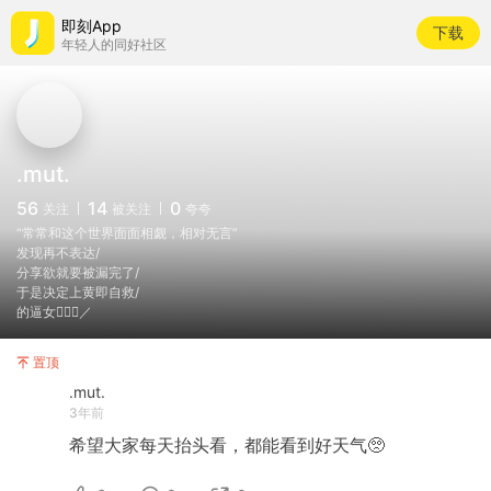
即刻App
下载
年轻人的同好社区
.mut.
56
14
0
关注
被关注
夸夸
“常常和这个世界面面相觑，相对无言”
发现再不表达/
分享欲就要被漏完了/
于是决定上黄即自救/
的逼女🤷🏼‍♀️／
置顶
.mut.
3年前
希望大家每天抬头看，都能看到好天气🥺