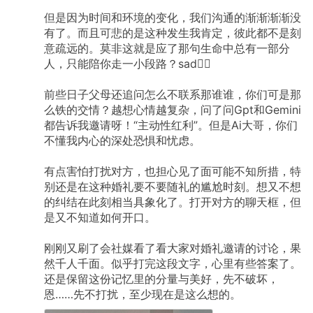
但是因为时间和环境的变化，我们沟通的渐渐渐渐没
有了。而且可悲的是这种发生我肯定，彼此都不是刻
意疏远的。莫非这就是应了那句生命中总有一部分
人，只能陪你走一小段路？sad😮‍💨
前些日子父母还追问怎么不联系那谁谁，你们可是那
么铁的交情？越想心情越复杂，问了问Gpt和Gemini
都告诉我邀请呀！“主动性红利”。但是Ai大哥，你们
不懂我内心的深处恐惧和忧虑。
有点害怕打扰对方，也担心见了面可能不知所措，特
别还是在这种婚礼要不要随礼的尴尬时刻。想又不想
的纠结在此刻相当具象化了。打开对方的聊天框，但
是又不知道如何开口。
刚刚又刷了会社媒看了看大家对婚礼邀请的讨论，果
然千人千面。似乎打完这段文字，心里有些答案了。
还是保留这份记忆里的分量与美好，先不破坏，
恩……先不打扰，至少现在是这么想的。