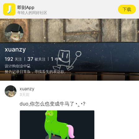
即刻App
下载
年轻人的同好社区
xuanzy
192
37
1
关注
被关注
夸夸
设计狗创业中💻
努力记录日常📝，寻找丢失的表达欲。
xuanzy
3天前
duo,你怎么也变成牛马了◔‸◔?