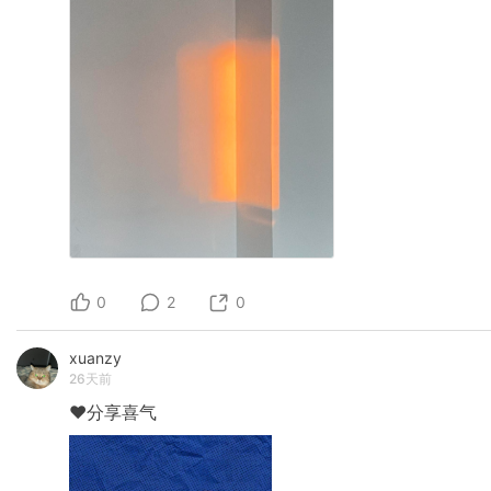
0
2
0
xuanzy
26天前
❤️分享喜气