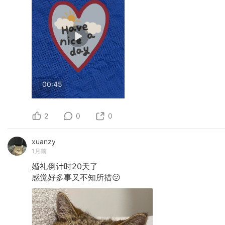
00:45
2
0
0
xuanzy
1月前
婚礼倒计时20天了
感觉好多事又不知所措😕