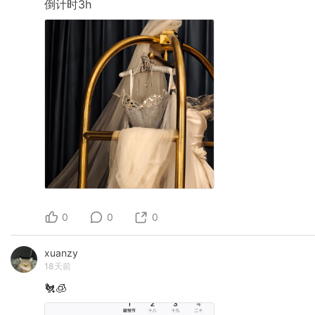
倒计时3h
0
0
0
xuanzy
18天前
🐔🧊