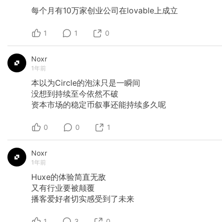
每个月有10万家创业公司在lovable上成立
1
1
0
Noxr
1年前
本以为Circle的泡沫只是一瞬间
没想到持续至今依然不破
资本市场的稳定币叙事还能持续多久呢
0
0
1
Noxr
1年前
Huxe的体验简直无敌
又有行业要被颠覆
播客爱好者切实感受到了未来
1
3
0