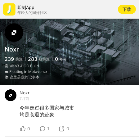
即刻App
下载
年轻人的同好社区
Noxr
239
283
0
关注
被关注
夸夸
👺 Web3 AIGC Build
☁️ Floating in Metaverse
📚 这里是我的记事本
Noxr
7月前
今年走过很多国家与城市
均是衰退的迹象
0
1
0