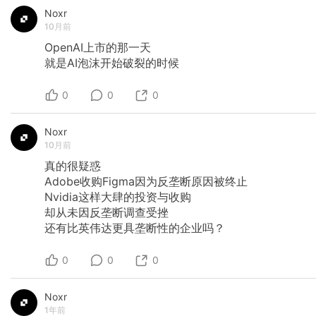
Noxr
10月前
OpenAI上市的那一天
就是AI泡沫开始破裂的时候
0
0
0
Noxr
10月前
真的很疑惑
Adobe收购Figma因为反垄断原因被终止
Nvidia这样大肆的投资与收购
却从未因反垄断调查受挫
还有比英伟达更具垄断性的企业吗？
0
0
0
Noxr
1年前