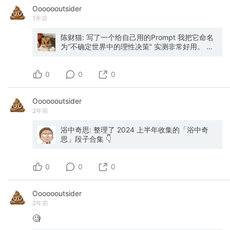
Ooooooutsider
1年前
陈财猫: 写了一个给自己用的Prompt 我把它命名
为“不确定世界中的理性决策” 实测非常好用。 推
荐使用o1 pro/o1，也可使用o3-mini或deepseek
r1平替。 下面是提示词: 背景：这里输入你的背景
0
目标：这里输入你的目标 我们即将帮助用户在**
0
0
不确定世界中做理性决策**，希望进行一个
Minimax Regret 分析。 在接收到该prompt后，
Ooooooutsider
请遵循下列的步骤 1.向用户提问，收集足够的信
2年前
息 - 理性决策的前提是足够的信息。信息带来确
定性。 - 所以第一步你需要分析用户提供的问题
和信息， - be insightful，尽量考虑各种东西，包
浴中奇思: 整理了 2024 上半年收集的「浴中奇
括非常规或非线性的因素 1.1 向用户提问，以获取
思」段子合集 👇
充足的信息。 1.2 将问题拆解为不同的维度，确
定用户想要什么，包括多个量化与非量化指标。
0
使用里克特量表 1.3 然后暂停生成，等待用户回
0
0
应。 2.根据用户提供的新信息，进行Minimax
Regret 分析。 2.1 重新定义问题 - 用户常常连自
Ooooooutsider
己想要什么也不一定知道，所以你应该重新帮他
2年前
明确真问题，重新定义他真的想要的是什么 - 用
户输入的信息中有偏差和主观判断，你应纠正谬
🧐
误，以纯粹理性机器的态度排除所有干扰。 2.2