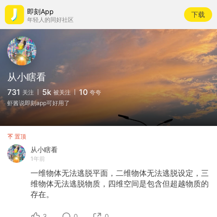
即刻App
下载
年轻人的同好社区
从小瞎看
731
5k
10
关注
被关注
夸夸
虾酱说即刻app可好用了
置顶
从小瞎看
1年前
一维物体无法逃脱平面，二维物体无法逃脱设定，三
维物体无法逃脱物质，四维空间是包含但超越物质的
存在。
3
0
0