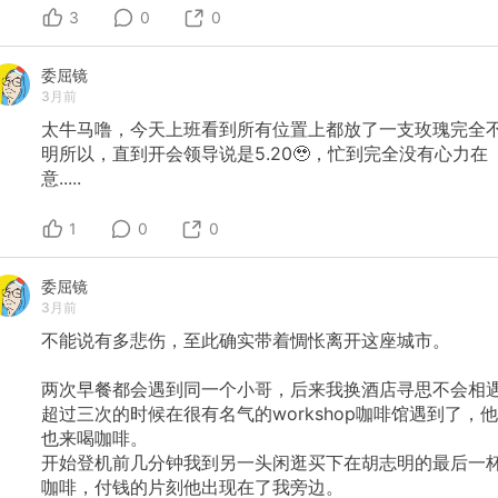
3
0
0
委屈镜
3月前
太牛马噜，今天上班看到所有位置上都放了一支玫瑰完全
明所以，直到开会领导说是5.20🥹，忙到完全没有心力在
意.....
1
0
0
委屈镜
3月前
不能说有多悲伤，至此确实带着惆怅离开这座城市。
两次早餐都会遇到同一个小哥，后来我换酒店寻思不会相
超过三次的时候在很有名气的workshop咖啡馆遇到了，他
也来喝咖啡。
开始登机前几分钟我到另一头闲逛买下在胡志明的最后一
咖啡，付钱的片刻他出现在了我旁边。