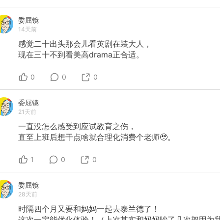
委屈镜
14天前
感觉二十出头那会儿看英剧在装大人，
现在三十不到看美高drama正合适。
0
0
0
委屈镜
21天前
一直没怎么感受到应试教育之伤，
直至上班后想干点啥就合理化消费个老师🥹。
1
0
0
委屈镜
28天前
时隔四个月又要和妈妈一起去泰兰德了！
这次一定能优化体验！（上次其实和妈妈吵了几次架因为