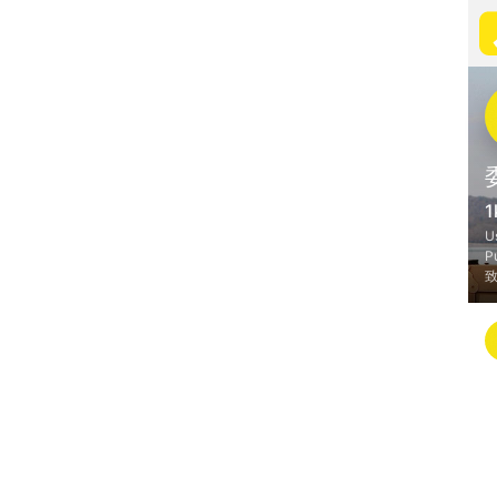
1
U
P