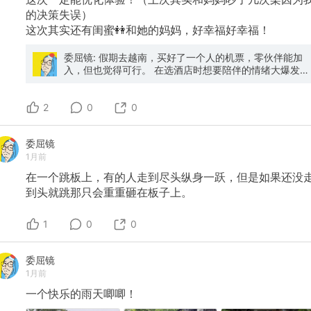
的决策失误）
这次其实还有闺蜜👭和她的妈妈，好幸福好幸福！
委屈镜: 假期去越南，买好了一个人的机票，零伙伴能加
入，但也觉得可行。 在选酒店时想要陪伴的情绪大爆发，
感觉一个人躺在83年的房间里却无人分享，害怕又孤单。
决定去洗澡，突然，就想到妈妈，想到好久没和妈妈出去
2
玩了，想到她实际已经退休，想到她上个月工资微薄，洗
0
0
完澡出来立刻马上就去偷了护照买了机票下单了签证！！
嘿嘿明天强制让她去请假跟我玩。（希望不被打
委屈镜
1月前
在一个跳板上，有的人走到尽头纵身一跃，但是如果还没
到头就跳那只会重重砸在板子上。
1
0
0
委屈镜
1月前
一个快乐的雨天唧唧！