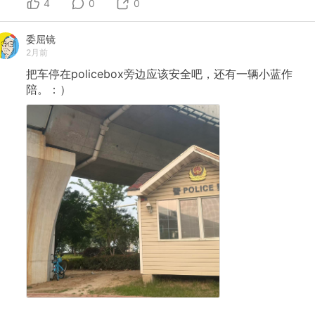
4
0
0
委屈镜
2月前
把车停在policebox旁边应该安全吧，还有一辆小蓝作
陪。：）