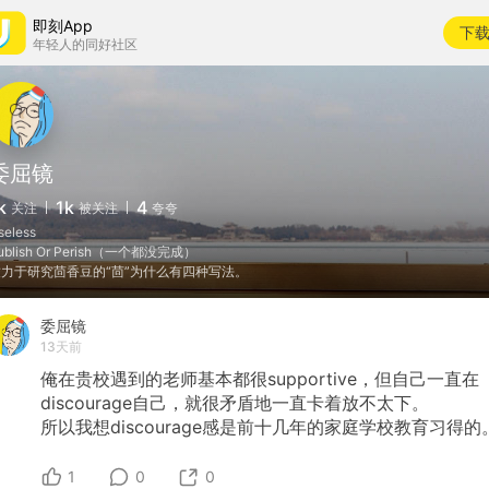
即刻App
下
年轻人的同好社区
委屈镜
k
1k
4
关注
被关注
夸夸
seless
ublish Or Perish（一个都没完成）
致力于研究茴香豆的“茴”为什么有四种写法。
委屈镜
13天前
俺在贵校遇到的老师基本都很supportive，但自己一直在
discourage自己，就很矛盾地一直卡着放不太下。
所以我想discourage感是前十几年的家庭学校教育习得的
1
0
0