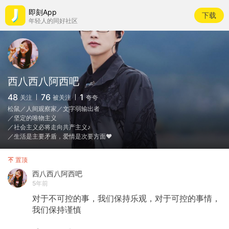
即刻App
下载
年轻人的同好社区
西八西八阿西吧
48
76
1
关注
被关注
夸夸
松鼠／人间观察家／文字弱输出者
／坚定的唯物主义
／社会主义必将走向共产主义♪
／生活是主要矛盾，爱情是次要方面♥
置顶
西八西八阿西吧
5年前
对于不可控的事，我们保持乐观，对于可控的事情，
我们保持谨慎