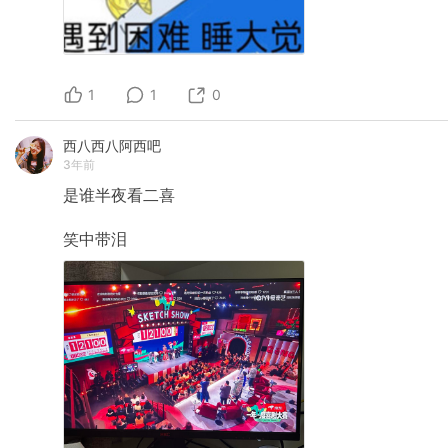
1
1
0
西八西八阿西吧
3年前
是谁半夜看二喜
笑中带泪