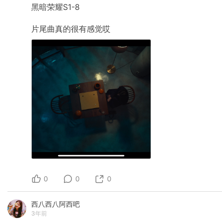
黑暗荣耀S1-8
片尾曲真的很有感觉哎
0
0
0
西八西八阿西吧
3年前