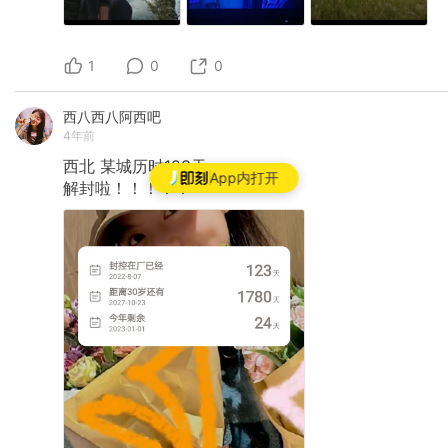
1
0
0
西八西八阿西吧
4年前
西北
某城历时123天
App内打开
解封啦！！！！！