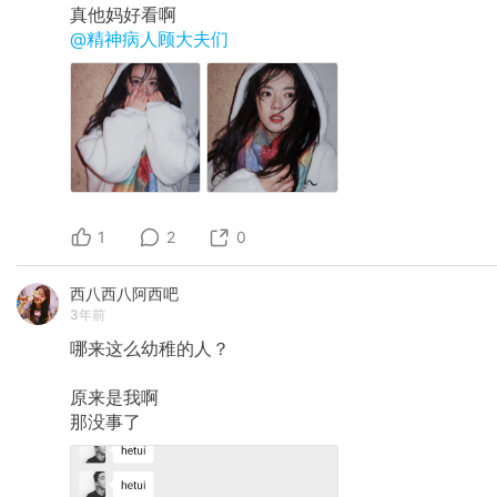
真他妈好看啊
@精神病人顾大夫们
1
2
0
西八西八阿西吧
3年前
哪来这么幼稚的人？
原来是我啊
那没事了