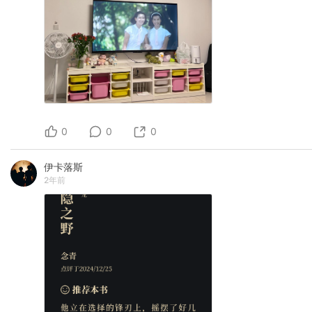
0
0
0
伊卡落斯
2年前