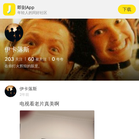
即刻App
下载
年轻人的同好社区
伊卡落斯
203
60
0
关注
被关注
夸夸
在你灯火辉煌的眼里。
伊卡落斯
2年前
电视看老片真美啊