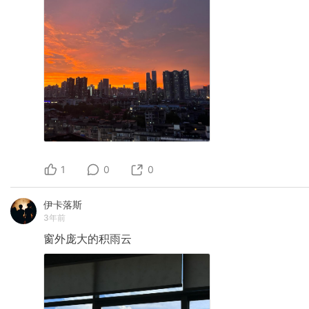
1
0
0
伊卡落斯
3年前
窗外庞大的积雨云