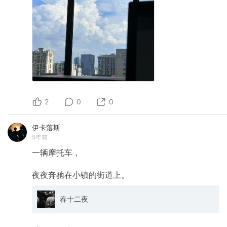
2
0
0
伊卡落斯
5年前
一辆摩托车，
夜夜奔驰在小镇的街道上。
春十二夜