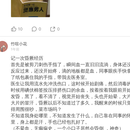
10
0
0
竹喧小花
1年前
记一次昏厥经历
首先是被剪刀刺伤手指了，瞬间血一直汩汩流淌，身体还
反应过来，还没开始疼，滴的地板都是血，同事眼疾手快
了纸包裹住我的手指，带我去医务室。
医生让我用流水先冲洗伤口，这时候开始剧痛，然后消毒
时候用碘伏棉签按压排挤伤口的余血，按着按着我眼前开
发昏，黑了，看不清了，视觉开始丧失，头也开始晕，大
大片的冒汗，昏厥以后不知道过了多久，我醒来的时候只
得周围很吵，菜市场吗？
不知道我身处哪里，不知道发生了什么，自己靠在同事的
里，身上都是汗，手也已经包扎好了。
（不晕血，无癫痫史，一个小口子居然会昏倒
，神奇）