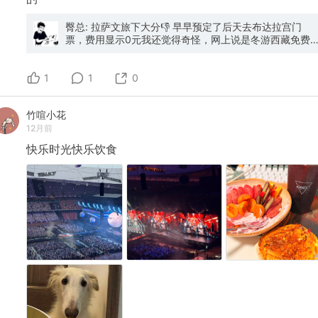
臀总: 拉萨文旅下大分👎 早早预定了后天去布达拉宫门
票，费用显示0元我还觉得奇怪，网上说是冬游西藏免费
活动，还感动了我一下。 结果今天小程序里面预约记录都
没了！弹窗给我说票务系统故障？ 5号开始故障你14号才
1
发现？？ 大无语，现在已经预约不到后天的门票了，拉萨
1
0
行程最重要的一个景点可能去不了了，我真的有点想骂人
了🤬
竹喧小花
12月前
快乐时光快乐饮食