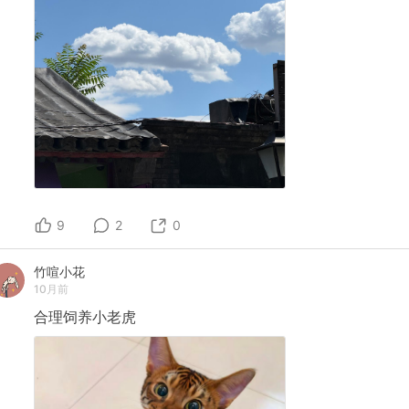
9
2
0
竹喧小花
10月前
合理饲养小老虎