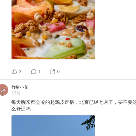
3
1
0
竹喧小花
1月前
每天醒来都会冷的起鸡皮疙瘩，北京已经七月了，要不要
么舒适鸭