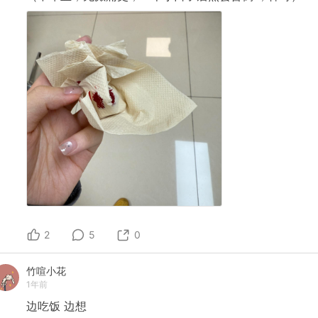
2
5
0
竹喧小花
1年前
边吃饭
边想