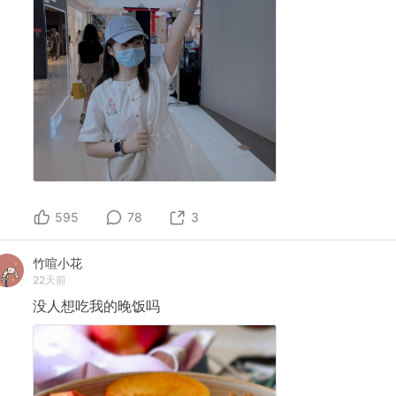
595
78
3
竹喧小花
22天前
没人想吃我的晚饭吗