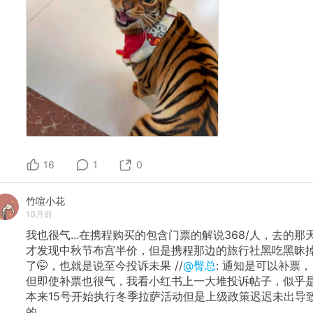
16
1
0
竹喧小花
10月前
我也很气...在携程购买的包含门票的解说368/人，去的那
才发现中秋节布宫半价，但是携程那边的旅行社黑吃黑昧
了🤭，也就是说至今投诉未果 //
@臀总
: 通知是可以补票，
但即使补票也很气，我看小红书上一大堆投诉帖子，似乎
本来15号开始执行冬季拉萨活动但是上级政策迟迟未出导
的