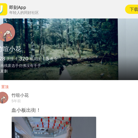
即刻App
下
年轻人的同好社区
竹喧小花
28
320
5
关注
被关注
夸夸
画画残废选手仿佛没有手手
槐夏删
置顶
竹喧小花
5年前
血小板出街！