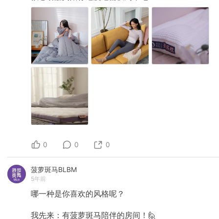
0
0
0
菠萝斑马BLBM
5年前
哪一种是你喜欢的风格呢？
我先来：有菠萝斑马陪伴的房间！🙋