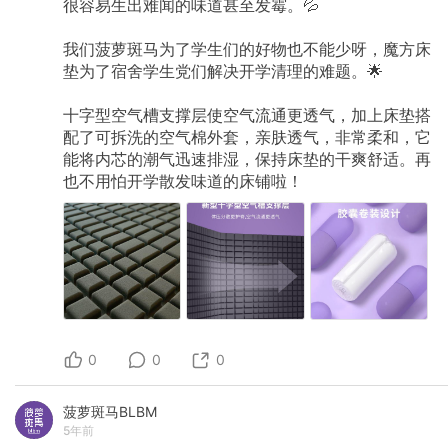
很容易生出难闻的味道甚至发霉。💦
我们菠萝斑马为了学生们的好物也不能少呀，魔方床
垫为了宿舍学生党们解决开学清理的难题。🌟
十字型空气槽支撑层使空气流通更透气，加上床垫搭
配了可拆洗的空气棉外套，亲肤透气，非常柔和，它
能将内芯的潮气迅速排湿，保持床垫的干爽舒适。再
也不用怕开学散发味道的床铺啦！
0
0
0
菠萝斑马BLBM
5年前