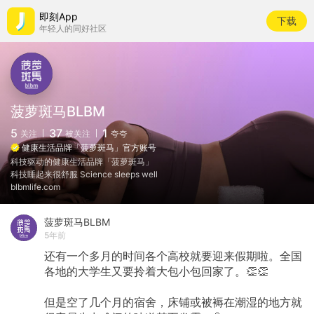
即刻App
下载
年轻人的同好社区
菠萝斑马BLBM
5
37
1
关注
被关注
夸夸
健康生活品牌「菠萝斑马」官方账号
科技驱动的健康生活品牌「菠萝斑马」
科技睡起来很舒服 Science sleeps well
blbmlife.com
菠萝斑马BLBM
5年前
还有一个多月的时间各个高校就要迎来假期啦。全国
各地的大学生又要拎着大包小包回家了。👏👏
但是空了几个月的宿舍，床铺或被褥在潮湿的地方就