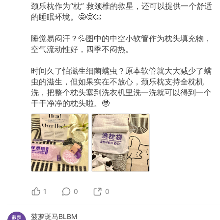
颈乐枕作为“枕”
救颈椎的救星，还可以提供一个舒适
的睡眠环境。🤩🤩👏
睡觉易闷汗？💦图中的中空小软管作为枕头填充物，
空气流动性好，四季不闷热。
时间久了怕滋生细菌螨虫？原本软管就大大减少了螨
虫的滋生，但如果实在不放心，颈乐枕支持全枕机
洗，把整个枕头塞到洗衣机里洗一洗就可以得到一个
干干净净的枕头啦。🤓
1
0
0
菠萝斑马BLBM