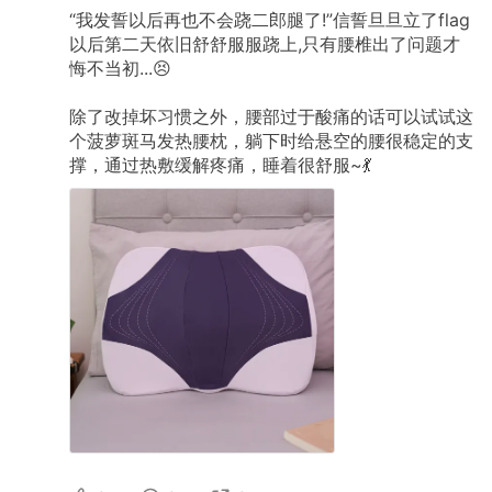
“我发誓以后再也不会跷二郎腿了!”信誓旦旦立了flag
以后第二天依旧舒舒服服跷上,只有腰椎出了问题才
悔不当初...😣
除了改掉坏习惯之外，腰部过于酸痛的话可以试试这
个菠萝斑马发热腰枕，躺下时给悬空的腰很稳定的支
撑，通过热敷缓解疼痛，睡着很舒服~💃