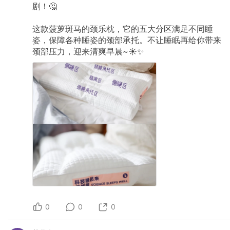
剧！🤔
这款菠萝斑马的颈乐枕，它的五大分区满足不同睡
姿，保障各种睡姿的颈部承托。不让睡眠再给你带来
颈部压力，迎来清爽早晨~☀️✨
0
0
0