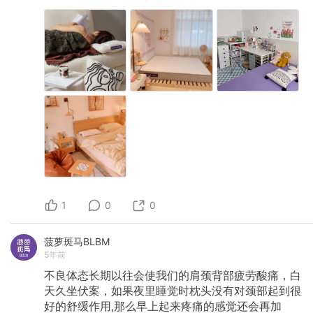
1
0
0
菠萝斑马BLBM
5年前
不良体态长期以往会使我们的肩颈背部疲劳酸痛，白
天久坐伏案，如果夜里睡觉时枕头没有对颈部起到很
好的舒缓作用,那么早上起来疼痛的感觉还会再加