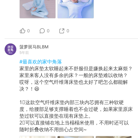
0
0
0
菠萝斑马BLBM
5年前
#最喜欢的家中角落
家里的床垫太软睡起来不舒服但是嫌换起来太麻烦？
家里来客人没有多余的床？一般的床垫难以收纳？
哎呀，这个空气纤维薄床垫也太好了吧怎么都能解
决？！😆
1⃣这款空气纤维床垫内部三块内芯拥有三种软硬
度，给腰部足够支撑睡着也不会过硬，如果家里原床
垫过软可以直接垫在现有床垫上。
2⃣可以直接铺在地上当榻榻米使用，不用时还可以
随时折叠收纳不用担心占空间~