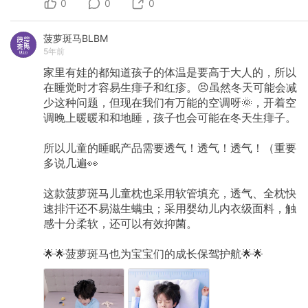
0
0
0
菠萝斑马BLBM
5年前
家里有娃的都知道孩子的体温是要高于大人的，所以
在睡觉时才容易生痱子和红疹。😣虽然冬天可能会减
少这种问题，但现在我们有万能的空调呀🌞，开着空
调晚上暖暖和和地睡，孩子也会可能在冬天生痱子。
所以儿童的睡眠产品需要透气！透气！透气！（重要
多说几遍👀
这款菠萝斑马儿童枕也采用软管填充，透气、全枕快
速排汗还不易滋生螨虫；采用婴幼儿内衣级面料，触
感十分柔软，还可以有效抑菌。
🌟🌟菠萝斑马也为宝宝们的成长保驾护航🌟🌟