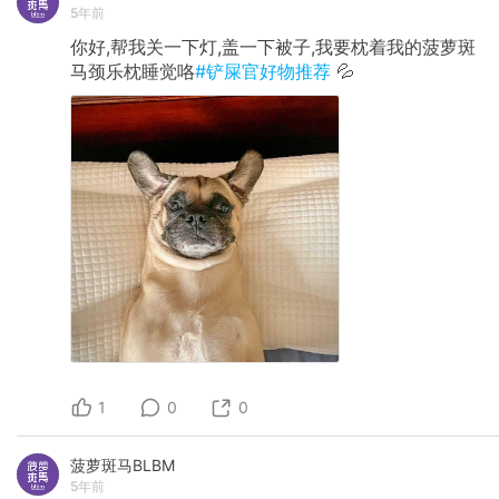
5年前
你好,帮我关一下灯,盖一下被子,我要枕着我的菠萝斑
马颈乐枕睡觉咯
#铲屎官好物推荐
💦
1
0
0
菠萝斑马BLBM
5年前