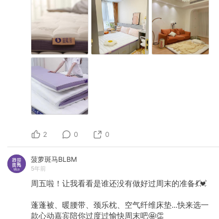
2
0
0
菠萝斑马BLBM
5年前
周五啦！让我看看是谁还没有做好过周末的准备💃💓
蓬蓬被、暖腰带、颈乐枕、空气纤维床垫...快来选一
款心动嘉宾陪你过度过愉快周末吧🤩👏