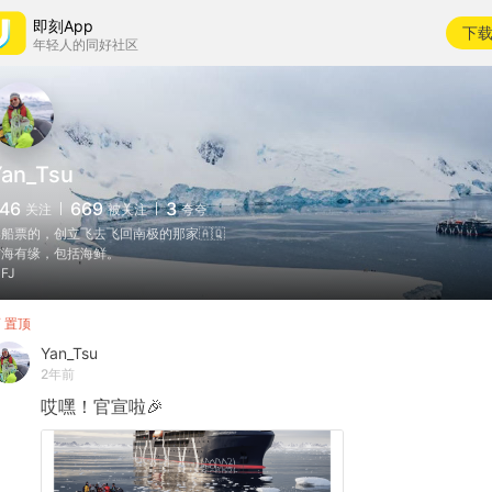
即刻App
下
年轻人的同好社区
Yan_Tsu
46
669
3
关注
被关注
夸夸
船票的，创立飞去飞回南极的那家🇦🇶
与海有缘，包括海鲜。
NFJ
置顶
Yan_Tsu
2年前
哎嘿！官宣啦🎉