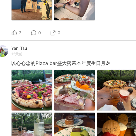
3
0
0
Yan_Tsu
12天前
以心心念的Pizza
bar盛大落幕本年度生日月🎉