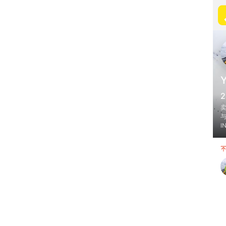
2
卖
I