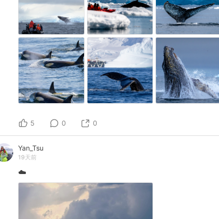
5
0
0
Yan_Tsu
19天前
☁️