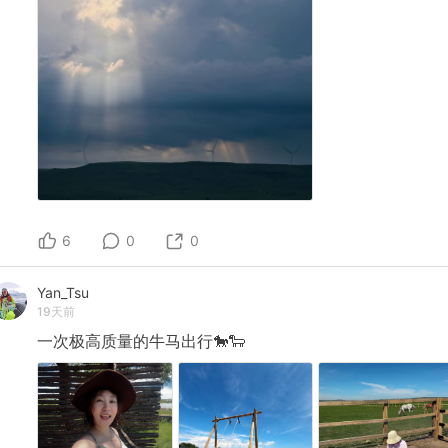
6
0
0
Yan_Tsu
19天前
一次极高质量的牛马出行🐎🐑