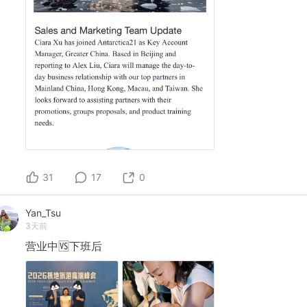
31
17
0
Yan_Tsu
3天前
营业中🆚下班后