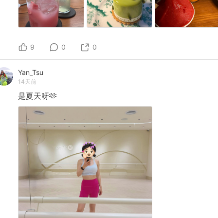
9
0
0
Yan_Tsu
14天前
是夏天呀🫶