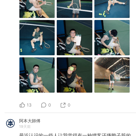
13
0
0
阿本大師傅
19天前
最近认识的一些人让我觉得有一种嫖客还嫌鸭子脏的