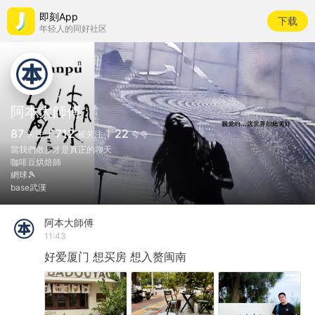
即刻App
下载
年轻人的同好社区
阿本大師傅
87
712
22
关注
被关注
夸夸
當我們散步才是真正的聊天
咖啡豆烘焙師
網球🎾
base武漢
阿本大師傅
11:43
好爱厦门
想买房
想入赘闽南