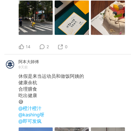
14
2
0
阿本大師傅
9天前
休假是来当运动员和做饭阿姨的
健康余杭
合理膳食
吃出健康
😅
@橙汁橙汁
@kashing呀
@即可发疯