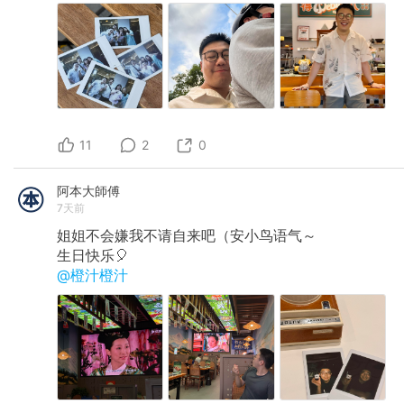
11
2
0
阿本大師傅
7天前
姐姐不会嫌我不请自来吧（安小鸟语气～
生日快乐🎈
@橙汁橙汁