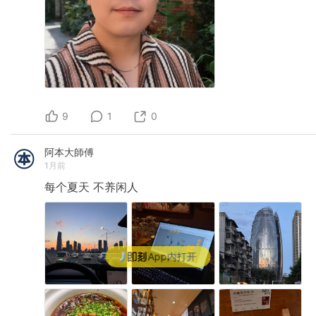
9
1
0
阿本大師傅
1月前
每个夏天
不养闲人