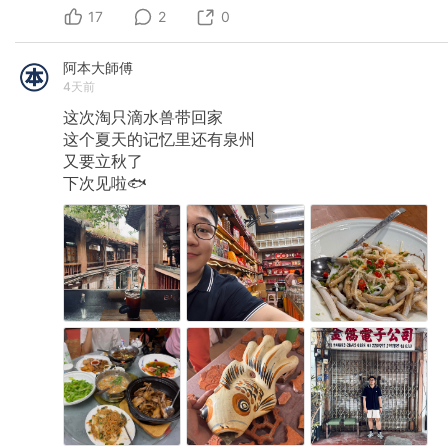
17
2
0
阿本大師傅
4天前
这次淘只滴水兽带回家
这个夏天的记忆里还有泉州
又要立秋了
下次见啦🐟