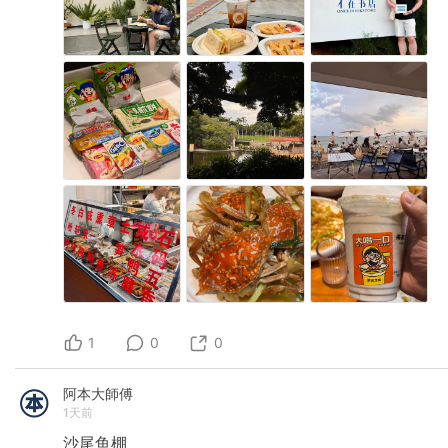
1
0
0
阿本大師傅
1天前
沙尾鱼棚