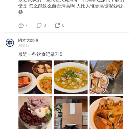
错觉
怎么能这么自命清高啊
人比人谁更高贵呢😅😅
😅
7
0
0
阿本大師傅
25天前
最近一些饮食记录715