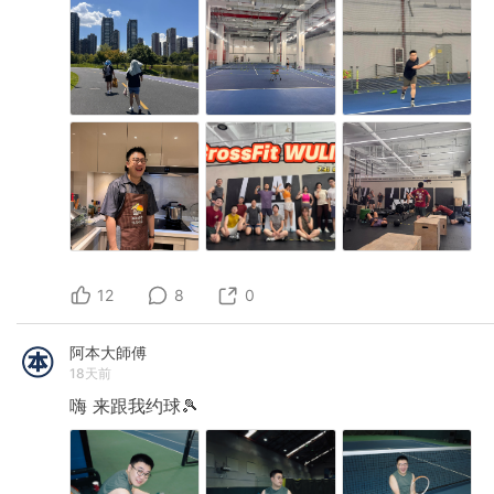
12
8
0
阿本大師傅
18天前
嗨
来跟我约球🎾