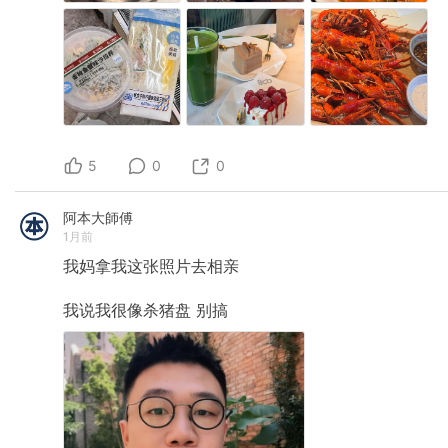
5
0
0
阿本大師傅
1月前
我妈拿我这张照片去相亲
我说我很像杀猪盘
别搞