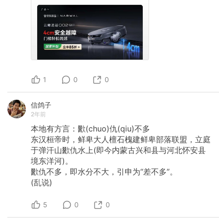
1
0
0
信鸽子
2年前
本地有方言：歠(chuo)仇(qiu)不多
东汉桓帝时，鲜卑大人檀石槐建鲜卑部落联盟，立庭
于弹汗山歠仇水上(即今内蒙古兴和县与河北怀安县
境东洋河)。
歠仇不多，即水分不大，引申为“差不多”。
(乱说)
5
0
0