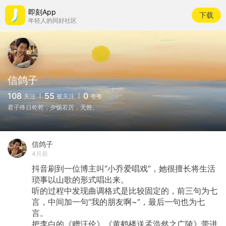
即刻App
下载
年轻人的同好社区
信鸽子
108
55
0
关注
被关注
夸夸
君子终日乾乾，夕惕若厉，无咎。
信鸽子
4月前
抖音刷到一位博主叫“小乔爱唱戏”，她很擅长将生活
琐事以山歌的形式唱出来。
听的过程中发现曲调格式是比较固定的，前三句为七
言，中间加一句“我的朋友啊~”，最后一句也为七
言。
把李白的《赠汪伦》《黄鹤楼送孟浩然之广陵》带进