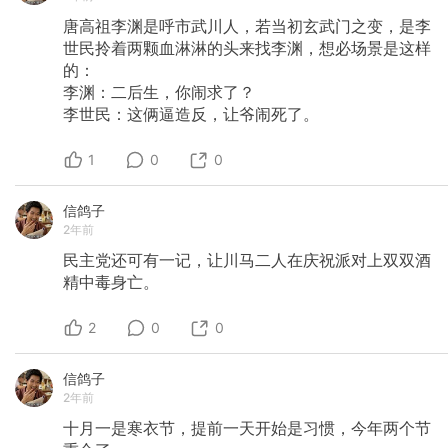
唐高祖李渊是呼市武川人，若当初玄武门之变，是李
世民拎着两颗血淋淋的头来找李渊，想必场景是这样
的：
李渊：二后生，你闹求了？
李世民：这俩逼造反，让爷闹死了。
1
0
0
信鸽子
2年前
民主党还可有一记，让川马二人在庆祝派对上双双酒
精中毒身亡。
2
0
0
信鸽子
2年前
十月一是寒衣节，提前一天开始是习惯，今年两个节