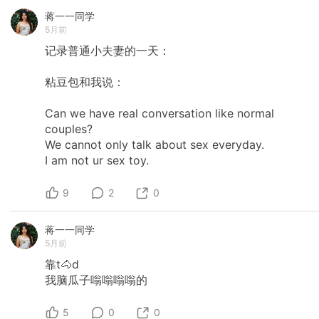
蒋一一同学
5月前
记录普通小夫妻的一天：
粘豆包和我说：
Can
we
have
real
conversation
like
normal
couples?
We
cannot
only
talk
about
sex
everyday.
I
am
not
ur
sex
toy.
9
2
0
蒋一一同学
5月前
靠t🐴d
我脑瓜子嗡嗡嗡嗡的
5
0
0