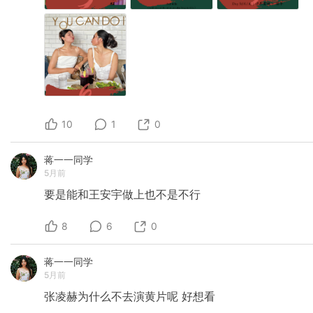
10
1
0
蒋一一同学
5月前
要是能和王安宇做上也不是不行
8
6
0
蒋一一同学
5月前
张凌赫为什么不去演黄片呢
好想看