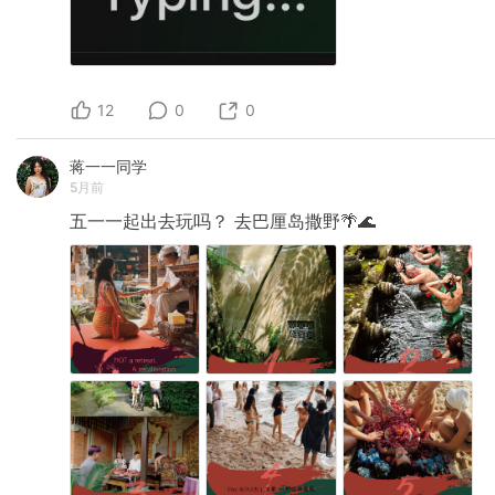
12
0
0
蒋一一同学
5月前
五一一起出去玩吗？
去巴厘岛撒野🌴🌊