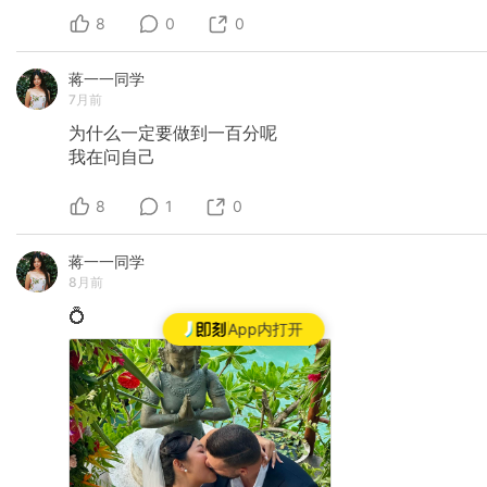
8
0
0
蒋一一同学
7月前
为什么一定要做到一百分呢
我在问自己
8
1
0
蒋一一同学
8月前
💍
App内打开