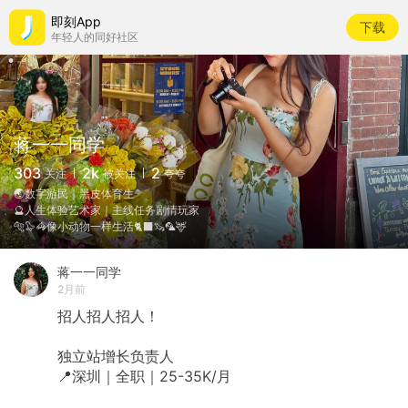
即刻App
下载
年轻人的同好社区
蒋一一同学
303
2k
2
关注
被关注
夸夸
🌏数字游民｜黑皮体育生
🔮人生体验艺术家｜主线任务剧情玩家
🐅🦭🦓像小动物一样生活🐈‍⬛🦦🦜🦌
蒋一一同学
2月前
招人招人招人！
独立站增长负责人
📍深圳｜全职｜25-35K/月