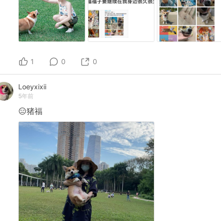
1
0
0
Loeyxixii
5年前
😑猪福