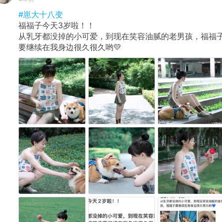
#崽大十八变
福福子今天3岁啦！！
从乳牙都没掉的小可爱，到现在笑容油腻的老男孩，福福
要继续在我身边很久很久哟💛