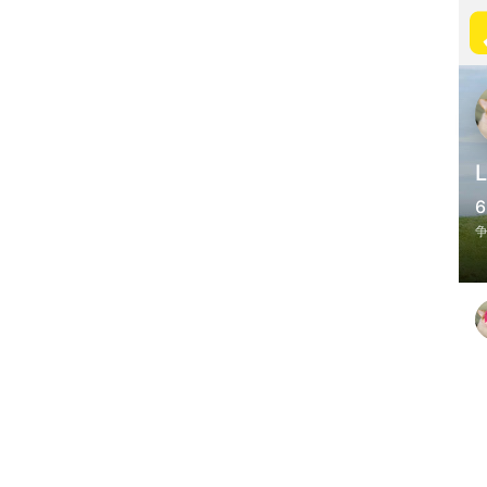
L
6
争