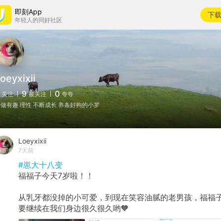
即刻App
下
年轻人的同好社区
oeyxixii
9
0
关注
被关注
夸夸
做有趣 理性 不断成长 养条好狗的小罗
Loeyxixii
7天前
#崽大十八变
福福子今天7岁啦！！
从乳牙都没掉的小可爱，到现在笑容油腻的老男孩，福福
要继续在我们身边很久很久哟🧡