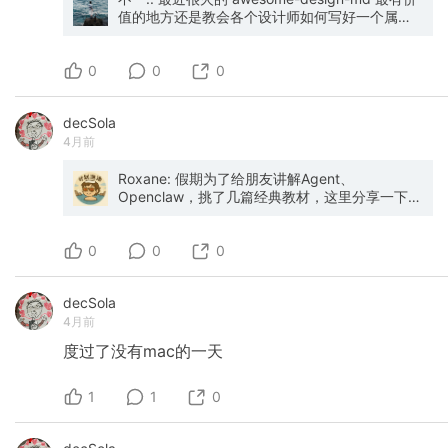
值的地方还是教会各个设计师如何写好一个属于
自己的 design.md。 -- 而我最近用到的更不错的
是这个，风格化执行的很好（也得益于 nothing
0
本身的风格足够突出），附图是我自己做的记账
0
0
app 一次性优化的效果：
https://github.com/dominikmartn/nothing-
decSola
design-skill
4月前
Roxane: 假期为了给朋友讲解Agent、
Openclaw，挑了几篇经典教材，这里分享一下。
这几篇文章不管是质量还是易读性都相当不错，
非常推荐还没读的朋友们阅读原文。 1️⃣我整理的
0
一篇小短文，通过Agent+bash命令的例子，帮助
0
0
还没接触过Agent的人理解，为何Agent模式比裸
LLM优越：
decSola
https://www.isrosa.com/article/why-bash-
4月前
tools-are-essential-for-agents 2️⃣经典中的经
典，Anthropic的《Building effective
度过了没有mac的一天
agents》：
https://www.anthropic.com/engineering/building-
effective-agents （这篇文章我认为最大也最持
1
1
0
久的贡献就是统一了Agent与Workflow的定义）
3️⃣Coding Agent架构解析（热乎的，我非常喜欢