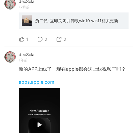
decSola
非常方便，首次启动的时候 Claude 会通过详细
https://github.com/public-apis/public-apis 快
12月前
的指引，引导你进行配置。 甚至会告诉你该点哪
速查阅：https://free-apis.github.io/
里，门槛非常低。 设置完就可以跟你的 Claude
https://github.com/Free-APIs/Free-
Code 用 IM 进行远程交互了。 可以用下面这个命
APIs.github.io/?tab=readme-ov-file ✨重点 ●
负二代: 立即关闭并卸载win10 win11相关更新
令安装： npx skills add op7418/Claude-to-IM-
📚【资源规模】覆盖100+领域，含Animals、
skill 同时项目也是开源的，可以过来反馈问题和
Anime、Blockchain等分类，每个API标注可用
贡献 PR：https://github.com/op7418/Claude-
性、认证方式和描述 ●🔧【开发者友好】支持快
1
0
0
to-IM-skill
速筛选、复制API调用示例，部分提供SDK和文档
生成工具 ●🌐【全球覆盖】包含政府数据、开源
项目、专利查询等国际资源，支持多语言接口
decSola
●🔄【持续更新】每周新增约20个API，维护者通
1年前
过Issues收集反馈并修正失效链接 ●⚠️【使用提
示】部分API需注意限流规则，部分为第三方非官
新的APP上线了！现在apple都会送上线视频了吗？
方服务，需自行验证稳定性 ●💡【隐藏功能】提
供"API对比工具"，可横向比较同类服务的响应速
apps.apple.com
度、错误率和权限要求 ●📊【数据可视化】支持
生成API调用热力图，显示各领域热门程度和使用
趋势 ●🚀【技术栈】涵盖RESTful、GraphQL、
WebSocket等协议，适配前端、后端全场景开发
●🤝【社区贡献】允许用户提交新API或修复错
误，已积累超5000+个有效条目 ●🔒【隐私保
护】多数API不要求用户数据，但敏感领域（如
Health、Government）需额外审核