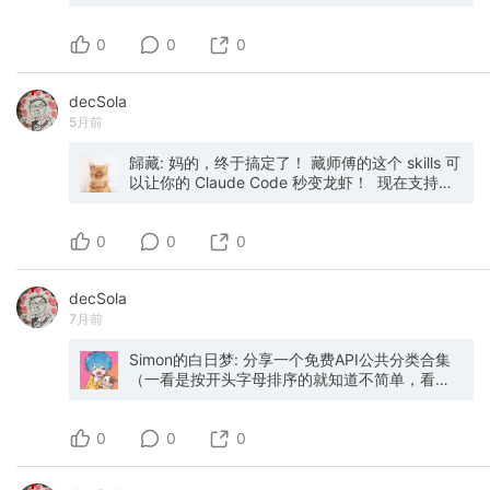
Openclaw 插件的全部能力 而且引导更加详细，
会告诉你需要补的权限 支持：流式卡片输出、工
0
具调用进度 、权限审批按钮、项目快捷切换、
0
0
Thinking 状态等 更新需要更 Skills 和上游依赖，
跟 AI 说就行 如果你之前已经在使用飞书桥接，升
decSola
级到 v0.36.0 后需要在飞书开放平台补充以下配
5月前
置，否则流式卡片和权限按钮将无法正常工作。
1. 添加卡片回调（必须） 进入应用 → 事件与回
调： - 确认连接模式为 长连接模式
歸藏: 妈的，终于搞定了！ 藏师傅的这个 skills 可
（WebSocket） - 添加回调：
以让你的 Claude Code 秒变龙虾！ ​ ​现在支持飞
card.action.trigger（卡片回传交互回调） 不添
书 Telegram 和 Discord，还有交互式的配置，非
加则权限审批按钮和项目选择器点击无反应。 2.
常详细，小白也可以上手。 Claude-to-IM-skill
0
新增权限（必须） 进入应用 → 权限管理，批量添
这个 Skills 可以直接将你当前的 Claude Code 对
0
0
加以下 6 个 scope（可直接复制粘贴到「批量开
话远程连接到飞书、Discord 等 IM 工具，即使你
通」）： cardkit:card:write cardkit:card:read
在外面也可以跟你的的 Claude Code 进行交互
decSola
im:message:update
了。 具体的功能有： - 三大 IM 平台 —
7月前
im:message.reactions:read
Telegram、Discord、飞书，可任意组合启用 -
im:message.reactions:write_only im:resource
交互式配置 — 引导式向导逐步收集 token，附带
分别用于：流式卡片创建与更新、卡片状态读
详细获取说明 - 权限控制 — 工具调用需要在聊天
Simon的白日梦: 分享一个免费API公共分类合集
取、卡片内容实时刷新、表情回复读取、Typing
中通过内联按钮明确批准 - 流式预览 — 实时查看
（一看是按开头字母排序的就知道不简单，看了
指示器、下载消息中的图片等资源。 3. 重新发布
Claude 的输出（Telegram 和 Discord 支持） -
一下只有你想不到，没有不收录的😂） {public-
应用（必须） 权限变更后必须重新发布应用（提
会话持久化 — 对话在守护进程重启后保留 - 密钥
apis 公共API集合} 🧐这是一个社区维护的公共
0
交审核或自审通过），否则新权限不会生效。 详
保护 — token 以 chmod 600 存储，日志中自动
API集合，包含动物、动漫、区块链、金融等超
0
0
情：github.com/op7418/Claude-to-IM-skill
脱敏 - 无需编写代码 — 安装 Skill 后运行
100种领域的免费API，为开发者提供无需自建后
/claude-to-im setup 即可 其中交互式配置这个
端即可使用的资源库。 ➡️链接： 仓库：