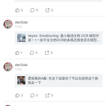
是一款开源的 PDF 处理工具：PDF Craft，专注
于将扫描书籍的 PDF 文件转化为 Markdown 或
0
EPUB 格式。 核心功能： • 本地 AI 驱动，无需联
0
0
网，保护隐私 • Markdown & EPUB 输出，兼容
性强 • 智能清理页眉、页脚、页码、脚注 • 公
decSola
式、图表智能处理 • 自动构建目录和章节
1年前
GitHub: github.com/oomol-lab/pdf-craft
Veylor: SmolDocling: 最小最强文档 OCR 模型开
源！⚡️一款可全文档OCR的多模态视觉语言模型，
256M参数，处理速度每页0.35秒 基于上能处理
文档中的所有内容，布局识别、代码识别、公式
1
识别、图表识别、表格识别、图形分类、标题对
0
0
应、列表分组等 可以处理包含各种元素的复杂文
档，比如科学论文、商业文档、专利以及表格等
decSola
支持批量处理，支持导出为Markdown、HTML、
1年前
JSON等格式 模型:
https://huggingface.co/ds4sd/SmolDocling-
256M-preview
爱探索的A酱: 失业了或退休了可以先按照这个路
线走一下
0
0
0