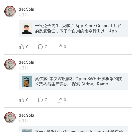
产品，依旧需要卓越的设计和工程能力，这是工
decSola
程师们的晋级方向。 比较受启发的一个观点是：
4月前
他引用了别人的一句话（看第一遍时以为是他说
的，心想这人怎么这么擅长创造金句），你可以
外包你的思考（Thinking），但无法外包你的理
一只兔子先生: 受够了 App Store Connect 后台
解（Understanding）。他这里所说的思考是指
的反复验证，做了个自用的命令行工具：App
一些信息收集、信息处理的工作。但真正做些一
Store Connect Data CLI。一行命令拉取核心数
些事情，是需要很深的理解这到底是什么，为什
据，直接喂给 Agent 做分析、总结和定时推送。
0
么会这样，在这个基础上，才能做出好的设计。
支持销售、财务、评论、Analytics 四类数据，输
0
0
原始视频：https://youtu.be/96jN2OCOfLs?
出表格或 JSON，Agent 接入开箱即用。搭配
si=ULShNSmSTeZatiIF
Agent 的典型用法：每日核心指标巡检；异常定
decSola
位与归因；自动生成日报 / 周报 / 月报；定时推
4月前
送数据摘要 以前手动翻后台，现在数据主动出
来，Agent 接手分析。做 iOS / macOS App 的
朋友应该用得上，欢迎提 Issue 和 PR。
莫尔索: 本文深度解析 Open SWE 开源框架的技
术架构与生产实践，探索 Stripe、Ramp、
Coinbase 等组织的工程团队如何构建内部编码智
能体，以及企业如何定制化部署适合自身业务的
0
AI 编码智能体。
0
0
decSola
4月前
不一.: 最近很火的 awesome-design-md 最有价