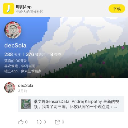
即刻App
下载
年轻人的同好社区
decSola
288
376
8
关注
被关注
夸夸
落魄的iOS开发
喜欢像素，学习画画
独立App：像素艺术画家
decSola
3月前
桑文锋SensorsData: Andrej Karpathy 最新的视
频，我看了两三遍。比较认同的一个观点是：
Vibe Coding 可以提升下限，而Agentic
Engineering 可以提升上限。这两个概念都是他创
0
建的，最近我的思考是有了AI Coding 实现一些
0
0
初级的软件更容易了，但是要实现高质量的软件