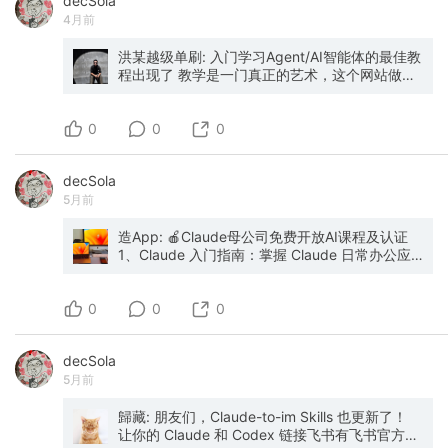
decSola
的一位作者，Sebastian的技术科普）：
https://www.isrosa.com/article/coding-
4月前
agents-architecture 4️⃣Openclaw架构解析（作
者基于官方文档整理的技术解读，非常易懂）：
洪某越级单刷: 入门学习Agent/AI智能体的最佳教
https://www.isrosa.com/article/for-openclaw-
程出现了 教学是一门真正的艺术，这个网站做到
personal-ai-agent-architecture
了通俗易懂，循序渐进，简明扼要，绝对是网上
最顶级的学习资料，开源免费。 它的本质，是一
0
个把 AI coding agent 运行机制 拆开讲清楚的
0
0
repo。 读者进去以后，能够迅速理解几件核心事
情： agent loop 如何连续推进 tools 如何接入执
decSola
行链路 subagent 如何分工协作 context /
5月前
memory 如何整理压缩 task 如何隔离管理 一个
coding agent 如何持续完成长任务 它之所以火，
核心价值有三层： 第一，回答了一个高频问题。
造App: 🍎Claude母公司免费开放AI课程及认证
越来越多人想理解： AI agent 到底如何运转。 这
1、Claude 入门指南：掌握 Claude 日常办公应
个 repo 正好提供了一套清晰答案。 第二，它把
用与核心功能→
复杂系统整理成了易懂框架。 核心结构很清楚：
https://anthropic.skilljar.com/claude-101 2、AI
0
loop + tools + context + tasks + subagents 读
通识基础课：构建 AI 思维框架（入门必学） →
0
0
者一眼就能抓住主干，理解速度很快，传播效率
https://anthropic.skilljar.com/ai-fluency-
也很高。 第三，它同时提供认知价值和动手价
framework-foundations 3、智能体技能开发：在
decSola
值。 你既能看懂原理， 也能顺着结构自己实现。
Claude Code 中配置可复用指令集→
5月前
这种“看懂 + 上手”的内容，天然很容易扩散。 一
https://anthropic.skilljar.com/introduction-to-
句话概括： 它火，因为它让很多人第一次真正看
agent-skills 。。。 #AIHackathon #AI工作流
懂了 AI agent 的骨架。 #AI编程 #Agent入门
歸藏: 朋友们，Claude-to-im Skills 也更新了！
#AI #智能体 #AIAgent #智能体教程 #agent开发
让你的 Claude 和 Codex 链接飞书有飞书官方