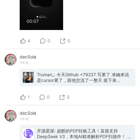
00:07
4
0
0
decSola
1年前
Truman_: 今天Github +79237 写累了 准确来说
是cursor累了，跟他交流了一整天 接下来
https://easyui.art 迎来重大升级： 1. 在现有一句
话生成UI、Image复刻UI基础上增加Pages模
1
式，最多支持3个页面的精细化提示生成 2.预览界
0
0
面所有代码模块化，点击任意模块可以进行局部
修改 3.增加Prompt生成功能，上传一张/多张
decSola
Image，获取各个页面的生成提示词，进入
1年前
Cursor/Bolt等代码生成器一件复刻UI 周一上线，
敬请期待🤗🤗
开源星探: 超酷的PDF转换工具！直接支持
DeepSeek V3，本地AI精准解析PDF扫描件！ 这