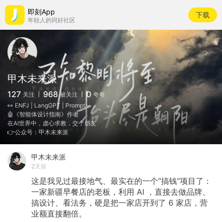
即刻App
下载
年轻人的同好社区
甲木未来派
127
968
0
关注
被关注
夸夸
👀 ENFJ | LangGPT | Prompt
🤖《智能体设计指南》作者
在AI世界中，虚心求教，交个朋友
👉公众号：甲木未来派
甲木未来派
2天前
这是我见过最接地气、最实在的一个“搞钱“项目了：
一家新疆早餐店的老板，利用
AI
，直接去做品牌、
搞设计、看法务，硬是把一家店开到了
6
家店，营
业额直接翻倍。