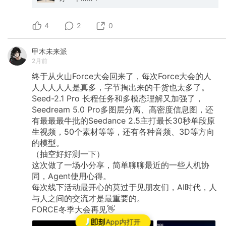
4
2
0
甲木未来派
2月前
终于从火山Force大会回来了，每次Force大会的人
人人人人人是真多，字节掏出来的干货也太多了。
Seed-2.1
Pro
长程任务和多模态理解又加强了，
Seedream
5.0
Pro多图层分离、高密度信息图，还
有最最最牛批的Seedance
2.5主打最长30秒单段原
生视频，50个素材等等，还有各种音频、3D等方向
的模型。
（抽空好好测一下）
这次做了一场小分享，简单聊聊最近的一些人机协
同，Agent使用心得。
每次线下活动最开心的莫过于见朋友们，AI时代，人
与人之间的交流才是最重要的。
FORCE冬季大会再见👋
App内打开