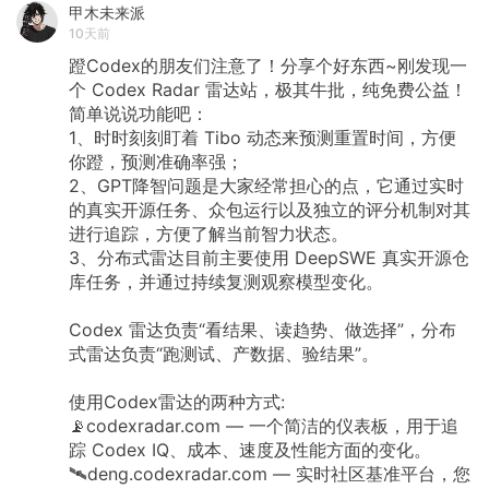
甲木未来派
10天前
蹬Codex的朋友们注意了！分享个好东西~刚发现一
个
Codex
Radar
雷达站，极其牛批，纯免费公益！
简单说说功能吧：
1、时时刻刻盯着
Tibo
动态来预测重置时间，方便
你蹬，预测准确率强；
2、GPT降智问题是大家经常担心的点，它通过实时
的真实开源任务、众包运行以及独立的评分机制对其
进行追踪，方便了解当前智力状态。
3、分布式雷达目前主要使用
DeepSWE
真实开源仓
库任务，并通过持续复测观察模型变化。
Codex
雷达负责“看结果、读趋势、做选择”，分布
式雷达负责“跑测试、产数据、验结果”。
使用Codex雷达的两种方式:
📡codexradar.com
—
一个简洁的仪表板，用于追
踪
Codex
IQ、成本、速度及性能方面的变化。
🛰️deng.codexradar.com
—
实时社区基准平台，您