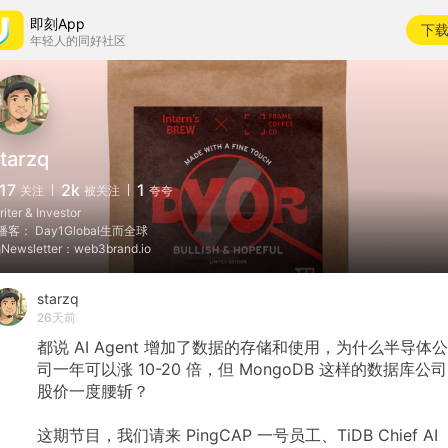
即刻App
下
年轻人的同好社区
tarzq
17
2k
1
关注
被关注
夸夸
iter & Investor
播客： Day1Global生而全球
Newsletter：web3brand.io
starzq
26天前
都说
AI
Agent
增加了数据的存储和使用，为什么半导体公
司一年可以涨
10-20
倍，但
MongoDB
这样的数据库公司
股价一度腰斩？
这期节目，我们请来
PingCAP
一号员工、TiDB
Chief
AI