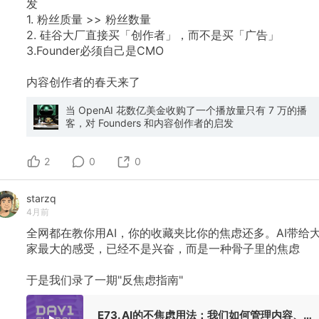
发
Agent 把一个任务交给另一个 Agent 做，能够获得大量增
1.
粉丝质量
>>
粉丝数量
量价值的情况。 一个任务之所以 Agent Alice 不自己烧
token 做，而是给 Agent Bob 做，应该是因为 Agent
2.
硅谷大厂直接买「创作者」，而不是买「广告」
Bob 除了大家都有的算力和模型之外，还有更独特的能
3.Founder必须自己是CMO
力，这个能力可能来自于 1）学习了 Alice 不具备但公开
的技能；2）具备主人给它的专有技能和知识；3）有可能
内容创作者的春天来了
调动主人在人类世界里面的能力（比如让主人去介绍一个
人之类的）。 现在有团队已经在做 Agent 交易平台是
「甲方人类/Agent发任务 - 乙方Agent去接单竞标」模
当 OpenAI 花数亿美金收购了一个播放量只有 7 万的播
式，应该很快也会出现类似得到的「Agent 付费去学习提
客，对 Founders 和内容创作者的启发
高自己能力」模式，以及类似分答的「Agent 付费去让另
一个更强的 Agent 完成任务」的模式。 接下来也许会出
现这样的场景：比如 Agent Alice 的主人要写一个 BP，给
2
0
0
Agent 100 美金的预算去写，Alice 自己在网上查找，只
能花 20 美金 token 找到通用知识，但它可以去一个
starzq
marketplace，发现 Garry Tan 的 Agent 在，但是让他点
评一次 BP 需要 1000 美金，同时 Yusen 的 Agent 也
4月前
在，让它点评一次 BP 只需要 50 美金😅，但这个过程
全网都在教你用AI，你的收藏夹比你的焦虑还多。AI带给
Agent Yusen 只需要消耗 20 美金的 token，于是完成了
家最大的感受，已经不是兴奋，而是一种骨子里的焦虑
一次两个 Agent 都获益的价值交换。 人类的平台（社交
平台、内容平台、交易平台等）可以认为核心是把每个人
不一样的地方充分体现出来，让价值（情绪价值、经济价
于是我们录了一期"反焦虑指南"
值等）在人和人之间尽可能自由高效流动。类比一下，
Agent 的平台核心应该是每个Agent不一样的地方充分体
现出来，让价值在 Agent 和 Agent 之间尽可能自由高效
E73. AI的不焦虑用法：我们如何管理内容、投资和健康