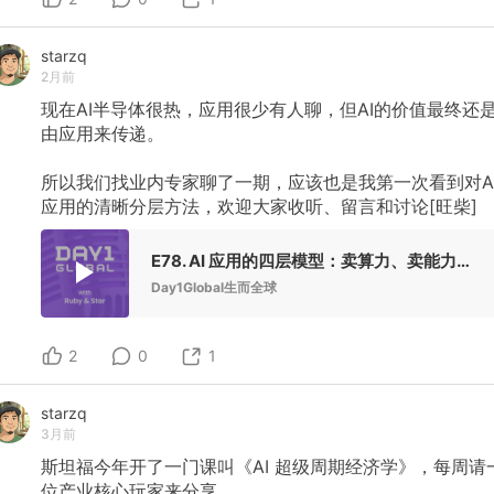
starzq
2月前
现在AI半导体很热，应用很少有人聊，但AI的价值最终还
由应用来传递。
所以我们找业内专家聊了一期，应该也是我第一次看到对A
应用的清晰分层方法，欢迎大家收听、留言和讨论[旺柴]
E78. AI 应用的四层模型：卖算力、卖能力、卖入口、卖结果 ft. EvoseAI Bingo
Day1Global生而全球
2
0
1
starzq
3月前
斯坦福今年开了一门课叫《AI
超级周期经济学》，每周请
位产业核心玩家来分享