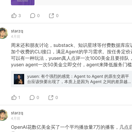
3
0
0
starzq
4月前
周末还和朋友讨论，substack、知识星球等付费数据库应
加个收费的CLI接口，满足Agent的学习需求。按任务定价
可以有一种玩法，yusen真人点评一次1000美金且要排队
yusen
agent一次50美金立即交付，agent来降低服务门槛
yusen: 有个强烈的感觉：Agent to Agent 的原生交易平
台应该快要出现了，本质上是因为 Agent 之间的差异越来
越大，带来了价值交换的可能。 在6 个月前，每个人的
Agent 能力都是差不多的，因为缺乏 skills 的配置，用户
1
的 context 积累等。所以那时候 Agent Alice 没有动力把
0
0
任务给 Agent Bob 去做，反正大家都是模型的套壳而已
你的 Manus 不比我的 Manus 更好用。 但现在，随着
starzq
Agent 普遍具备了积累 Skills 和 Context 的能力，大家用
4月前
Agent 的程度越来越深，不管是 OpenClaw，Claude
Code，还是 Hermes，Manus Agent 等，每个 Agent 具
OpenAI花数亿美金买了一个平均播放量7万的播客，几点
备的 skill 和 context 差异越来越大了。所以会出现人或