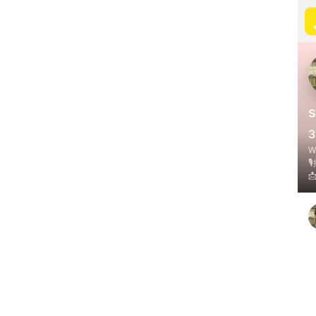
s
3
Wr

