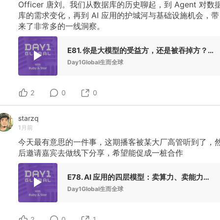
Officer
唐刘。我们从数据库的历史聊起，到
Agent
对数
库的需求变化，再到
AI
应用的护城河与基础设施机会，带
来了非常多的一线洞察。
E81. 你是大模型的受益方，还是被吞掉方？AI应用的护城河与基础设施机会 ft. TiDB 唐刘
Day1Global生而全球
2
0
0
starzq
1月前
今天最有意思的一件事，这期播客被某大厂高管听到了，
后邀请嘉宾去做线下分享，希望能促成一桩合作
E78. AI 应用的四层模型：卖算力、卖能力、卖入口、卖结果 ft. EvoseAI Bingo
Day1Global生而全球
2
0
1