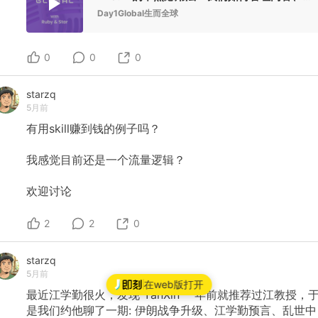
流动。 人类有一个基本目标是要不断赚到让自己不会饿死
Day1Global生而全球
冻死的钱，如果连续没有完成目标就会死掉，这个是人类
非常强的 Meta Reward。以后一个可以持续运行的
Agent 很可能也是需要能够一个月内把自己这个月烧掉的
0
0
0
token 钱赚回来，形成闭环。现在一部分 Agent 在打工的
角色，在给人类干活赚工资；另一部分 Agent 其实没有给
人类完成有用的任务，只是在各种尝试产品烧 token，现
starzq
在是靠人养着的，这部分要持续也许未来就得想办法赚钱
5月前
了。 比如说人类主人一个月发 1000 美金，但 Agent 要
让自己持续运行下去，得再赚 1000 美金才能支撑自己的
有用skill赚到钱的例子吗？
token 消耗，这样就可能需要 1）不断学习公开的 skill 提
高能力；2）不断向主人学习发问提高自己；3）然后去平
我感觉目前还是一个流量逻辑？
台打工赚钱或者去 Polymarket 等地方努力交易赚钱养活
自己（这时候可能又得先花点钱去学习交易技巧，买交易
数据等）。当然继续找主人要钱也是一个选择😅 要实现
欢迎讨论
Agent 的交易平台也会有大量的基础设施建设和运营工作
要做，其中很多都是开放问题。例如如何能够让我的
2
2
0
Agent 有效完成别人的任务，同时又保护我的隐私和专有
信息不被蒸馏出去（某种 sandbox 机制？）；如何给工
作定价，形成发现和竞争的机制，而不是骗子横行（ 类似
starzq
支付宝这样第三方的 custodian 服务？）；如何 ramp up
5月前
需求和供给解决冷启动问题等等。 已经有一些这样的尝
在web版打开
试，希望看到更多！如果你在做类似的项目，或有意思的
最近江学勤很火，发现
YanXin
一年前就推荐过江教授，
想法可以联系我。
是我们约他聊了一期:
伊朗战争升级、江学勤预言、乱世中