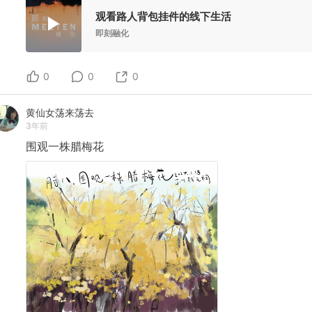
观看路人背包挂件的线下生活
即刻融化
0
0
0
黄仙女荡来荡去
3年前
围观一株腊梅花