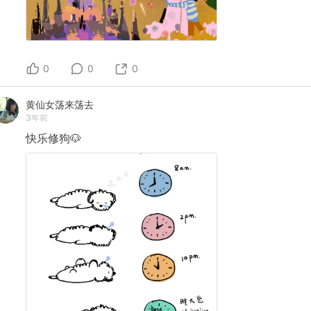
0
0
0
黄仙女荡来荡去
3年前
快乐修狗🐶