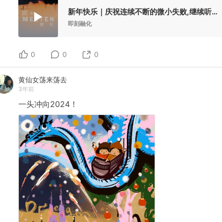
新年快乐｜庆祝连续不断的微小失败,继续听歌
即刻融化
0
0
0
黄仙女荡来荡去
3年前
一头冲向2024！