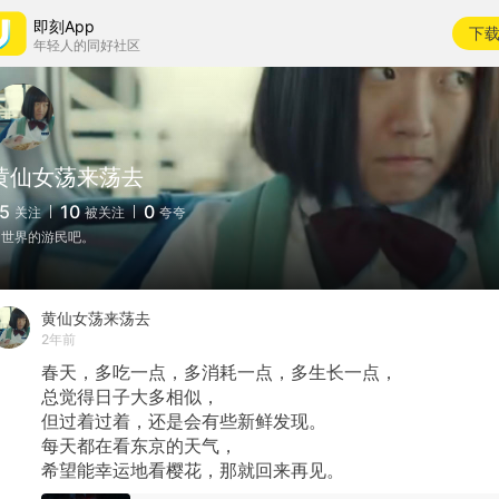
即刻App
下
年轻人的同好社区
黄仙女荡来荡去
5
10
0
关注
被关注
夸夸
当世界的游民吧。
黄仙女荡来荡去
2年前
春天，多吃一点，多消耗一点，多生长一点，
总觉得日子大多相似，
但过着过着，还是会有些新鲜发现。
每天都在看东京的天气，
希望能幸运地看樱花，那就回来再见。