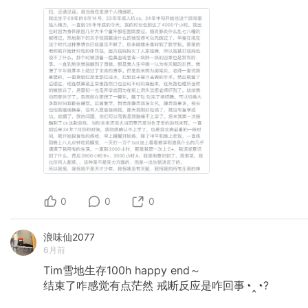
0
0
0
浪味仙2077
6月前
Tim雪地生存100h
happy
end～
结束了咋感觉有点茫然
戒断反应是咋回事◔‸◔?