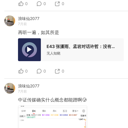
0
0
0
浪味仙2077
7月前
再听一遍，如其所是
E43 张潇雨、孟岩对话许哲：没有更好的生活
无人知晓
0
0
0
浪味仙2077
7月前
中证传媒确实什么概念都能蹭啊🥲