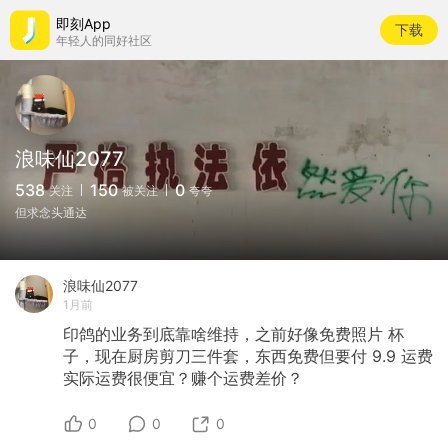
即刻App
下载
年轻人的同好社区
浪味仙2077
538
150
0
关注
被关注
夸夸
但求念头通达
浪味仙2077
1月前
印鸽的业务到底靠啥维持，之前好像免费照片
杯
子，现在厨房剪刀三件套，东西免费但要付
9.9
运费
实际运费很便宜？赚个运费差价？
0
0
0