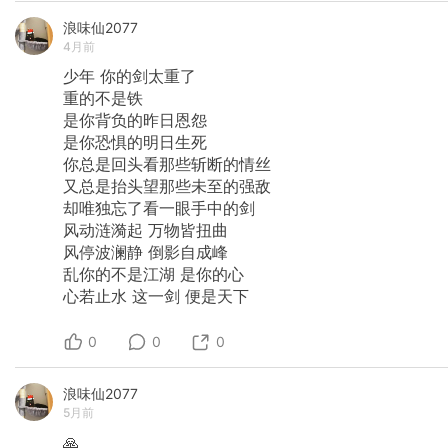
浪味仙2077
4月前
少年
你的剑太重了
重的不是铁
是你背负的昨日恩怨
是你恐惧的明日生死
你总是回头看那些斩断的情丝
又总是抬头望那些未至的强敌
却唯独忘了看一眼手中的剑
风动涟漪起
万物皆扭曲
风停波澜静
倒影自成峰
乱你的不是江湖
是你的心
心若止水
这一剑
便是天下
0
0
0
浪味仙2077
5月前
🙏