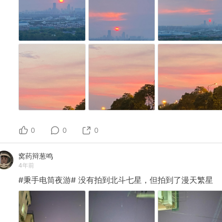
进行登录） 五、测试 1.用你的个人微信向上一步扫码登录
的小号发消息，查看你是否能收到消息； 2.如果收不到消
息，进入在sealos中创建的应用，点击日志查看错误原
因； 到了这里，你就拿到了一个可以在微信中对话的 AI
机器人了，后续我会再写一遍分享，说明下如何通过 工作
流（Workflow） 将滴答清单、flomo、Cubox 加入到微
机器人对话中。
0
0
0
窝药辩葱鸣
4年前
#秉手电筒夜游#
没有拍到北斗七星，但拍到了漫天繁星