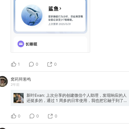
1
0
0
窝药辩葱鸣
2年前
新叶Evan: 上次分享的创建微信个人助理，发现响应的人
还挺多的，通过 1 周多的日常使用，我也把它融于到了我
的生活和工作中： - 早上 7 点半自动给我发天气预报； -
创建滴答清单任务； - 总结输出文章的摘要，并自动将文
0
章收藏到 Cubox； - 记笔记到 flomo； - 翻译英文句子；
0
0
那么接下来先分享第一部分内容，如何在微信中和 AI 进
对话。 一、配置 AI 助手： 你可以使用 Dify 或