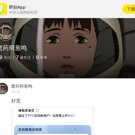
即刻App
下
年轻人的同好社区
窝药辩葱鸣
9
7
0
关注
被关注
夸夸
窝药辩葱鸣
1年前
好觉