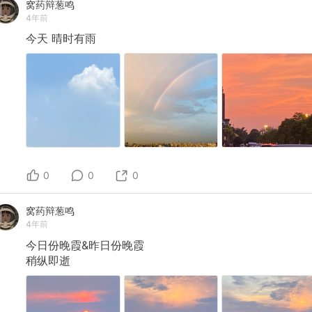
窝药辩葱鸣
FastGPT。 1.注册 FastGPT：https://cloud.fastgpt.in 2.
4年前
进入「应用」，新建1 个机器人，选择“简易模板”； 3.先
不用进行“高级编排”来创建工作流，这一步放在把机器人
今天
晴时有雨
调通之后再做； 4.点击「发布应用」，选择”API 访问“；
5.在”发布应用“里，点击【新建】，获得 API key； 通过
上述步骤获得： - API 地址（在新建按钮旁边） - API Key
二、配置微信助理 1.注册 微秘书：
https://wechat.aibotk.com 2.进入微秘书后，点击「智
配置」-「基础配置」； 3.在「基础配置」中，打开”智能
机器人回复“； 4.模型机器人选择”FastGPT“； 5.将上一
中拿到的 API 地址和 API KEY 填写到服务器地址和
apikey 中； 6.在微秘书的「个人中心」密钥位置拿到
APIKEY和APISECRET；（后续步骤中使用） 三、部署微
秘书的后端服务（个人微信） 1.注册sealos：
0
0
0
https://cloud.sealos.io/ 2.点击「应用管理」-「新建应
用」； 3.应用名：Wechat 4.镜像名：aibotk/wechat-
assistant 5.CPU 选择 1 ，内存选择 1G 6.点击「高级配
窝药辩葱鸣
置」-「编辑环境变量」 7.填写： AIBOTK_KEY=微秘书
4年前
APIKEY AIBOTK_SECRET=微秘书APISECRET 备注：仅
今日份晚霞&昨日份晚霞
在环境变量中填写上面两行，微秘书 APIKEY 和微秘书
APISECRET来自于第二步中拿到的。 8.点击【部署】，1
稍纵即逝
分钟不到该服务状态就会变为”运行中“ 四、登录个人微信
1.进入微秘书：https://wechat.aibotk.com 2.进入首页，
微秘书状态那里应该会出现扫码登录的二维码； 3.用个人
微信扫码进行登录；（强烈建议使用自己平常不用的小号