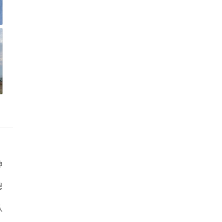
神
想
认