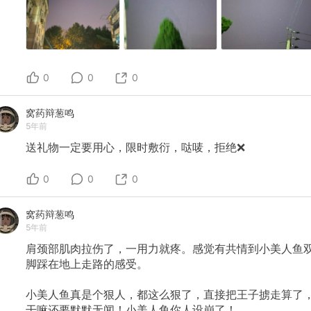
0
0
0
窝药辩葱鸣
5年前
送礼物一定要用心，限时敷衍，哒唛，拒绝❌
0
0
0
窝药辩葱鸣
5年前
肩颈部肌肉拉伤了，一用力就疼。感觉有共情到小美人鱼
脚踩在地上走路的感受。
小美人鱼真是个狠人，都这么狠了，直接把王子掳走算了
干嘛还要默默无闻！小美人鱼你人设崩了！