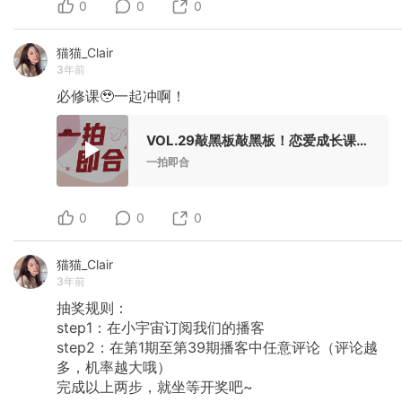
0
0
0
猫猫_Clair
3年前
必修课🥹一起冲啊！
VOL.29敲黑板敲黑板！恋爱成长课题，必修！
一拍即合
0
0
0
猫猫_Clair
3年前
抽奖规则：
step1：在小宇宙订阅我们的播客
step2：在第1期至第39期播客中任意评论（评论越
多，机率越大哦）
完成以上两步，就坐等开奖吧~