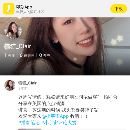
即刻App
下载
年轻人的同好社区
猫猫_Clair
1
0
0
关注
被关注
夸夸
猫猫_Clair
3年前
这周🤒请假，糕糕请来好朋友阿浓做客“一拍即合”
分享在英国的点点滴滴！
讲真，剪这期的时候 我头都要笑掉了🤣
欢迎大家来
@小宇宙App
收听！！
#播客笔记
#小宇宙评论大赏