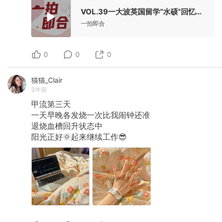
VOL.39一大波英国留学“水硕”回忆正在涌来！
一拍即合
0
0
0
猫猫_Clair
3年前
甲流第三天
一天早晚各发烧一次比我闹钟还准
退烧血槽回升状态中
阳光正好🌞起来继续工作😎