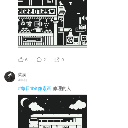
6
2
0
柔漠
4年前
#每日1bit像素画
修理的人