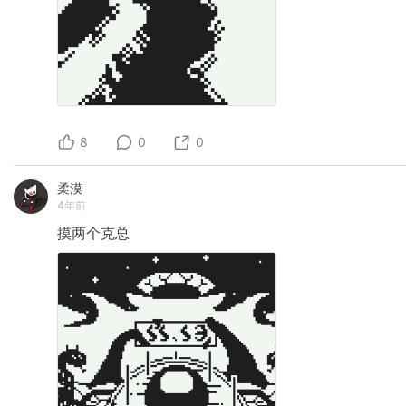
8
0
0
柔漠
4年前
摸两个克总