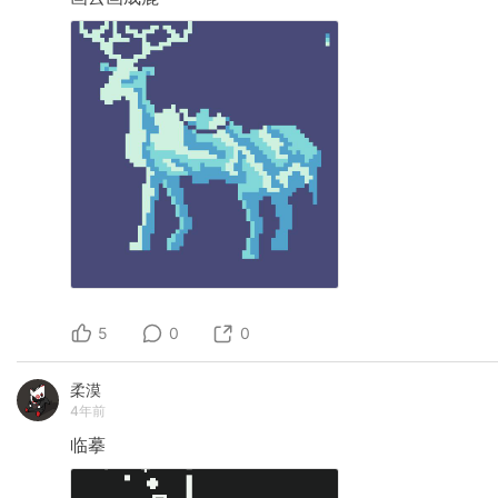
5
0
0
柔漠
4年前
临摹