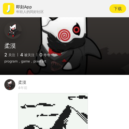
即刻App
下载
年轻人的同好社区
柔漠
2
4
0
关注
被关注
夸夸
program，game，pixel art
柔漠
4年前