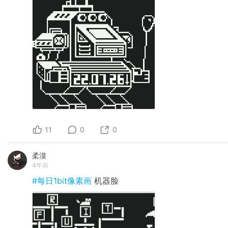
11
0
0
柔漠
4年前
#每日1bit像素画
机器脸