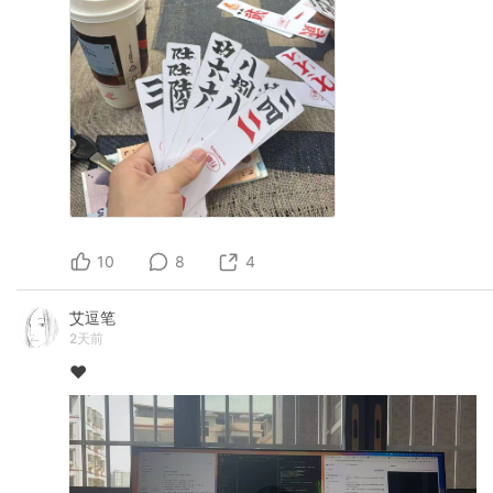
10
8
4
艾逗笔
2天前
❤️