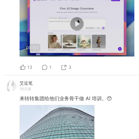
00:50
13
1
3
艾逗笔
10天前
来转转集团给他们业务骨干做
AI
培训。😯