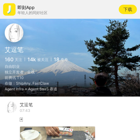
即刻App
下载
年轻人的同好社区
艾逗笔
160
14k
18
关注
被关注
夸夸
自由职业
独立开发者，全栈
前腾讯 T10
在做：ShipAny, FastClaw
Agent Infra + Agent SaaS 赛道
艾逗笔
07:43
🃏