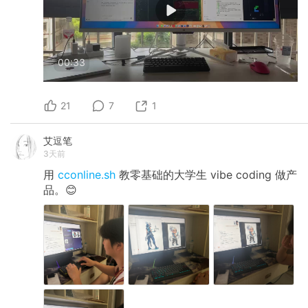
00:33
21
7
1
艾逗笔
3天前
用
cconline.sh
教零基础的大学生 vibe coding 做产
品。😊