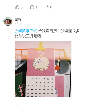
8
1
0
嗷特
4年前
@鳄梨饿不饿
给我寄日历，我读懂很多
比如说三月是猪