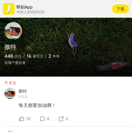
即刻App
下载
年轻人的同好社区
嗷特
446
1k
2
关注
被关注
夸夸
玫瑰**爱好者
置顶
嗷特
6年前
每天都要加油啊！
18
8
0