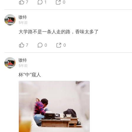
7
1
0
嗷特
5年前
大学路不是一条人走的路，香味太多了
7
0
0
嗷特
5年前
杯“中”窥人