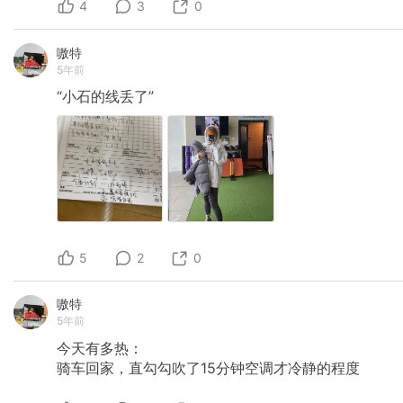
4
3
0
嗷特
5年前
“小石的线丢了”
5
2
0
嗷特
5年前
今天有多热：
骑车回家，直勾勾吹了15分钟空调才冷静的程度