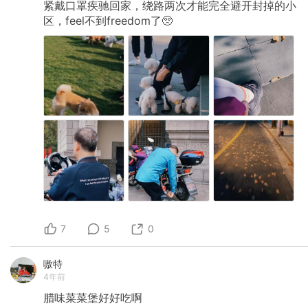
紧戴口罩疾驰回家，绕路两次才能完全避开封掉的小
区，feel不到freedom了🥺
7
5
0
嗷特
4年前
腊味菜菜堡好好吃啊