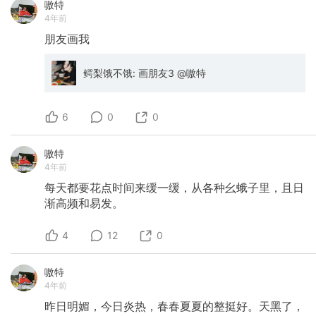
嗷特
4年前
朋友画我
鳄梨饿不饿: 画朋友3 @嗷特
6
0
0
嗷特
4年前
每天都要花点时间来缓一缓，从各种幺蛾子里，且日
渐高频和易发。
4
12
0
嗷特
4年前
昨日明媚，今日炎热，春春夏夏的整挺好。天黑了，