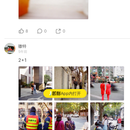
8
0
0
嗷特
5年前
2+1
App内打开