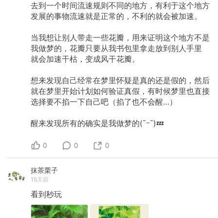
去到一个时间流速规则不同的地方，有利于这个地方
发展的事物流速就是正常的，不利的就会被加速。
当我想让别人带走一些花瓣，用来证明这个地方不是
我做梦的，花瓣只要从我书包里拿走放到别人手里
就会加速干枯，变成风干花瓣。
想来发现自己经常在梦里怀疑是真的还是假的，然后
就在梦里开始计划如何验证真假，有时候梦里也直接
选择要不掐一下自己吧（掐了也不会醒…）
醒来发现所有的确实是我做梦的(¯ｰ¯)💤
0
0
0
抹茶栗子
15天前
看到秒玩