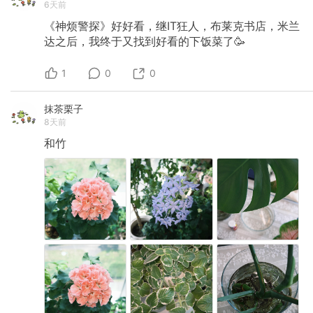
6天前
《神烦警探》好好看，继IT狂人，布莱克书店，米兰
达之后，我终于又找到好看的下饭菜了🥳
1
0
0
抹茶栗子
8天前
和竹