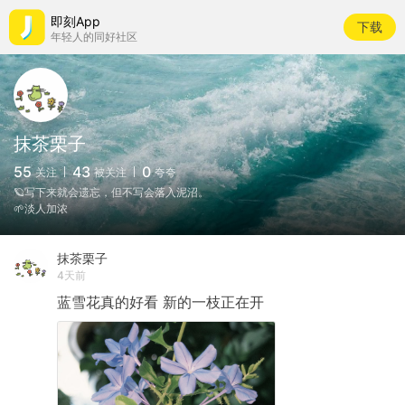
即刻App
下载
年轻人的同好社区
抹茶栗子
55
43
0
关注
被关注
夸夸
🪐写下来就会遗忘，但不写会落入泥沼。
🌱淡人加浓
抹茶栗子
4天前
蓝雪花真的好看
新的一枝正在开