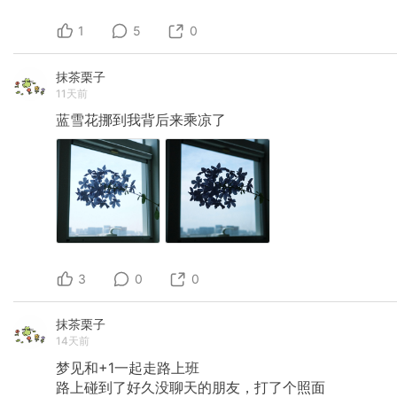
1
5
0
抹茶栗子
11天前
蓝雪花挪到我背后来乘凉了
3
0
0
抹茶栗子
14天前
梦见和+1一起走路上班
路上碰到了好久没聊天的朋友，打了个照面