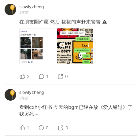
slowlyzheng
2年前
在朋友圈许愿
然后
拔拔闻声赶来警告
⚠️
2
1
0
slowlyzheng
2年前
看到cxh小红书
今天的bgm已经在放《爱人错过》了
我哭死～
1
0
0