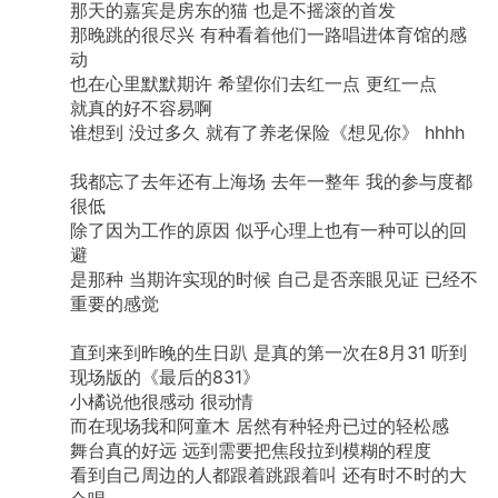
那天的嘉宾是房东的猫
也是不摇滚的首发
那晚跳的很尽兴
有种看着他们一路唱进体育馆的感
动
也在心里默默期许
希望你们去红一点
更红一点
就真的好不容易啊
谁想到
没过多久
就有了养老保险《想见你》
hhhh
我都忘了去年还有上海场
去年一整年
我的参与度都
很低
除了因为工作的原因
似乎心理上也有一种可以的回
避
是那种
当期许实现的时候
自己是否亲眼见证
已经不
重要的感觉
直到来到昨晚的生日趴
是真的第一次在8月31
听到
现场版的《最后的831》
小橘说他很感动
很动情
而在现场我和阿童木
居然有种轻舟已过的轻松感
舞台真的好远
远到需要把焦段拉到模糊的程度
看到自己周边的人都跟着跳跟着叫
还有时不时的大