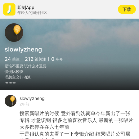
即刻App
下载
年轻人的同好社区
slowlyzheng
24
212
0
关注
被关注
夸夸
是谁不重要 试什么才重要
慢慢比较快
理想主义行动派
🥕🥕🥕
slowlyzheng
2年前
搜索新唱片的时候 意外看到沈简单今年新出了一张
专辑 才意识到 很多之前喜欢音乐人 最新的一张唱片
大多都停在在六七年前
于是很认真的去看了一下专辑介绍 结果唱片公司居