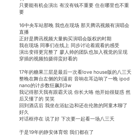
只要能有机会演出
有没有钱不重要
住在哪里也不重
要
16中央车站那晚
我也在现场
那天腾讯视频有演唱会
直播
正好是腾讯视频大量购买演唱会版权的时期
我在现场
同事们在线上
同步讨论着观看的感受
演出变得更完整了
廖人帅的团队也加入视觉的呈现
穿插的视频拍摄得蛮好看的
17年的糖果三层是最后一次看love
house版的八三夭
整晚在舞台左侧的刘逼前
音响在耳边响了一晚
ipod
nano的计步数狂飙到3w
我记得那天我有跟霸天说
你长大咯
他开始很疑惑
然
后又懂了的
笑笑
回到酒店后
我坐在浴缸边和还在伦敦的阿童木聊了
好久
对话框停在
说了好
下次要一起看一场八三夭
于是19年的静安体育馆
我们都在了