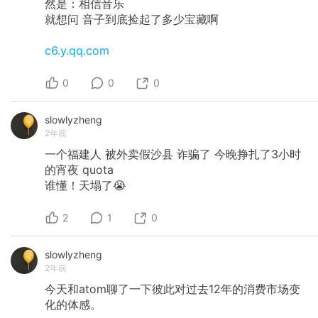
然是：相信音乐
就想问 音子到底捡起了多少宝藏啊
c6.y.qq.com
0
0
0
slowlyzheng
2年前
一个福建人
被外卖假沙县
诈骗了
今晚挣扎了3小时
的宵夜
quota
谁懂！天塌了😭
2
1
0
slowlyzheng
2年前
今天和atom聊了一下彼此对过去12年的消费市场变
化的体感。