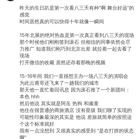
昨天的生日趴是第一次看八三夭有种“啊
舞台好远”的
感觉
时间居然真的可以快得十年就像一瞬间
15年北展的绝对热血是第一次真正看到八三夭的现场
那个时候他们刚刚签到滚石
但相信的同事依然会尽
力推广
知道我们刚巧到北京出差
就拉着一起去看了
现场
打开微信的收藏
居然还存着那晚的视频
15-16年间
我们一直很想主办一场八三夭的演唱会
为此云甫哥还飞来了一趟我们的城市
那天他一直忙着回讯息
因为滚石推了一个新团叫：
本色
hhh
然后他说
其实就是阿岳
热狗
和顽童
他住在很普通的商旅酒店
没有星级
我们聊了实现的
可能性印象最深的其实是
他说
差旅就简单的按照这
个这个标准就好
我有一点没想到
又很真实的感受到
“是在打拼的状态
啊”