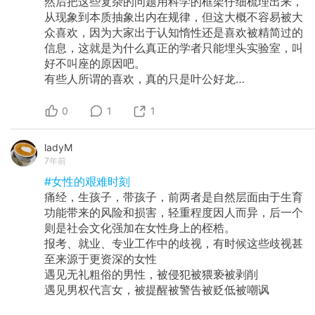
然后把这些复杂的问题用科学的框架仔细梳理出来，
从现象到本质抽象出内在规律，但这大概不容易被大
众喜欢，因为大家出于认知惰性还是喜欢被精简过的
信息，这就是为什么真正的学者只能埋头实验室，叫
好不叫座的原因吧。
有些人所谓的喜欢，真的只是叶公好龙…
0
1
1
ladyM
7年前
#女性的艰难时刻
痛经，生孩子，带孩子，前两者是自然层面由于生育
功能带来的风险和损害，轻重程度因人而异，后一个
则是社会文化强加在女性身上的桎梏。
报考、就业、专业工作中的歧视，有时候这些歧视甚
至来源于更资深的女性
遇见无礼粗俗的男性，被侵犯被猥亵被剥削
遇见男权代言女，被提醒被警告被贬低被嘲讽