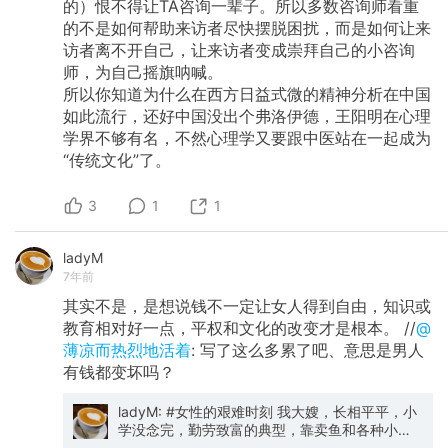
的）恨不得让TA咨询一辈子。所以多数咨询师看重
的不是如何帮助来访者尽快摆脱困扰，而是如何让来
访者离不开自己，让来访者变成崇拜自己的小咨询
师，为自己摇旗呐喊。
所以你知道为什么在西方日益式微的精神分析在中国
如此流行，还好中国没出个弗洛伊德，王阳明在心理
学界不够有名，不然心理学又要跟中医站在一起成为
“传统文化”了。
3
1
1
ladyM
7年前
其实不是，是想说钱不一定让女人得到自由，知识或
教育相对好一点，平权和文化的改变才是根本。 //
@
薄凉而热烈地活着
: 写了这么多累了吧、意思是男人
有钱都变坏吗？
ladyM: #女性的艰难时刻 我大嫂，长相平平，小
学没念完，勤劳致富的典型，靠卖鱼和各种小生
意在小县城里年入几百万，家里家外都是她一个