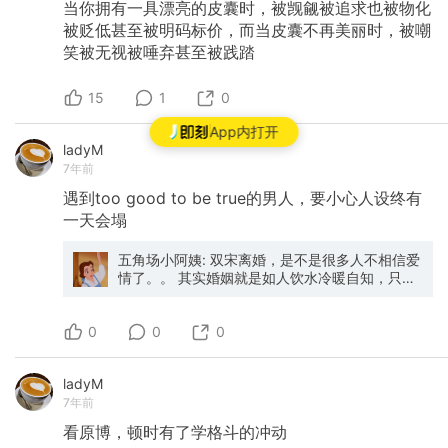
当你拥有一具漂亮的皮囊时，被觊觎被追求也被物化
被贬低甚至被明码标价，而当皮囊不再美丽时，被嘲
笑被无视被唾弃甚至被践踏
15
1
0
App内打开
ladyM
7年前
遇到too
good
to
be
true的男人，要小心人设终有
一天会塌
五角场小阿姨: 双宋离婚，是不是很多人不相信爱
情了。。 其实婚姻就是如人饮水冷暖自知，只是
明星的一切都会被带上放大镜，而我们吃瓜群众
的一切推测也都只是雾里看花管中窥豹。 所以来
0
回顾一下双宋曾经的甜蜜吧，关于他们的私生
0
0
活，还是留给他们自己讨论好啦👌 （宋仲基真的
好会撩一男的！）
ladyM
7年前
看原博，顿时有了学格斗的冲动