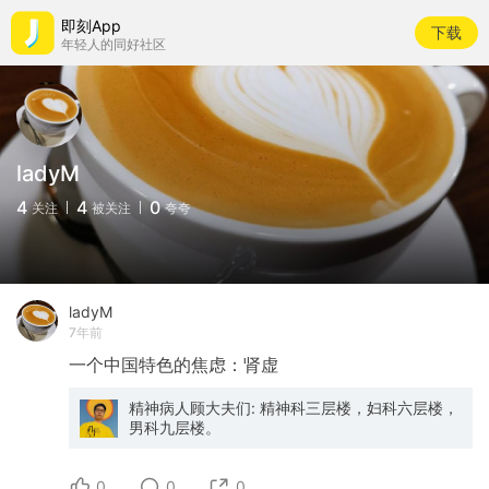
即刻App
下载
年轻人的同好社区
ladyM
4
4
0
关注
被关注
夸夸
ladyM
7年前
一个中国特色的焦虑：肾虚
精神病人顾大夫们: 精神科三层楼，妇科六层楼，
男科九层楼。
0
0
0