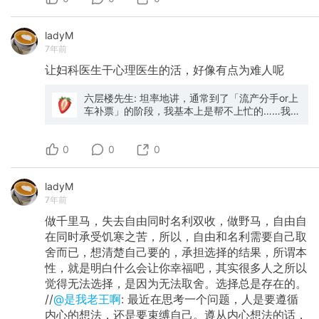
ladyM
7年前
让妇科医生干心理医生的活，好像有点为难人呢
六层楼先生: 坦率地讲，通常到了「流产分手or上
车补票」的阶段，我基本上是帮不上忙的……我能
做的就是避免你们把自己陷入到这种进退两难的
处境。 但是，有时候我也知道这是你们自己选
0
的，要么是相信谎言心存侥幸，要么是心有残念
0
0
屡教不改……毕竟，我能讲的话已经说尽。 这让
我想起一句电影台词，大概是：最可怕的不是眼
ladyM
前的惩罚，而是无望的未来。 总之，希望你们永
7年前
远不用面临进退两难。 我是六层楼，我爱这个世
界。
做千里马，失去自由同时名利双收，做野马，自由自
在同时承受饥寒之苦，所以，自由和名利需要自己取
舍而已，想清楚自己要的，承担选择的结果，所谓本
性，就是明白什么会让你幸福吧，其实很多人之所以
觉得无法选择，是因为无法取舍。选择总是存在的。
//
@是我老王啊
: 最近在思考一个问题，人是要遵循
内心的想法，还是要束缚自己。遵从内心想法的话，