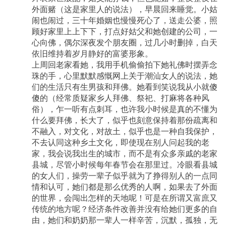
认同这种乡土文化，即使现在别人问起我的老
外面赌（这是家里人的说法），早晨回来睡觉。小姑
家，我会说我出生的城市，而不是有众多亲戚的
老家县城，尽管小时候每年春节会在那里过。冷
闹也闹过，三十年婚姻也慢慢死心了，送走公婆，照
眼看县城的女人们，操劳一辈子似乎就为了挣得
顾好家里上上下下，打点好姑父和她创建的公司，一
别人的一点同情和认可，她们都是那么优秀的人
心向佛，偶尔深夜发个朋友圈，过几小时删掉，白天
啊，如果去了外面的世界，会闯出怎样的天地
依旧维持着岁月静好的富婆形象。
呢！可是在所谓又富庶又传统的地方呢？经济条
上周回老家看她，我用手机偷偷拍下她礼佛时摆弄念
件改善并没有给她们更多的自由，她们和奶奶那
一辈人一样辛苦，沉默，孤独，无助。 可是，她
珠的手，心里默默感慨网上关于潮汕女人的说法，她
们知道她们其实有其他的选择吗？ 好像有点跑题
们的生活只有生男孩和拜佛。她看到笑说我从小就傻
了，所谓艰难时刻，大概是从做女人那一刻就开
傻的（经常质疑家乡人拜佛、祭祀、打麻将各种风
始了吧，而这个时刻持续到你最终成了家里辈分
俗），乍一听有点刺耳，也许我小时候是真的不懂为
最大的奶奶，然后大家会惦记你辛苦了一辈子，
给你各种尊敬，大概你的艰难才能够结束。
什么要拜佛，长大了，似乎也刻意保持着那份疏离和
不融入，对文化，对故土，似乎也是一种自我保护，
不去认同这种乡土文化，即使现在别人问起我的老
家，我会说我出生的城市，而不是有众多亲戚的老家
县城，尽管小时候每年春节会在那里过。冷眼看县城
的女人们，操劳一辈子似乎就为了挣得别人的一点同
情和认可，她们都是那么优秀的人啊，如果去了外面
的世界，会闯出怎样的天地呢！可是在所谓又富庶又
传统的地方呢？经济条件改善并没有给她们更多的自
由，她们和奶奶那一辈人一样辛苦，沉默，孤独，无