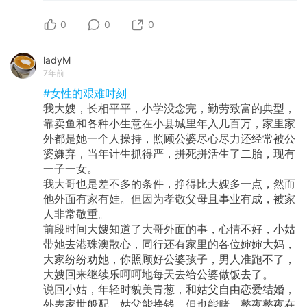
人操持，照顾公婆尽心尽力还经常被公婆嫌弃，
0
当年计生抓得严，拼死拼活生了二胎，现有一子
0
0
一女。 我大哥也是差不多的条件，挣得比大嫂多
一点，然而他外面有家有娃。但因为孝敬父母且
ladyM
事业有成，被家人非常敬重。 前段时间大嫂知道
7年前
了大哥外面的事，心情不好，小姑带她去港珠澳
散心，同行还有家里的各位婶婶大妈，大家纷纷
#女性的艰难时刻
劝她，你照顾好公婆孩子，男人准跑不了，大嫂
我大嫂，长相平平，小学没念完，勤劳致富的典型，
回来继续乐呵呵地每天去给公婆做饭去了。 说回
靠卖鱼和各种小生意在小县城里年入几百万，家里家
小姑，年轻时貌美青葱，和姑父自由恋爱结婚，
外表家世般配，姑父能挣钱，但也能赌，整夜整
外都是她一个人操持，照顾公婆尽心尽力还经常被公
夜在外面赌（这是家里人的说法），早晨回来睡
婆嫌弃，当年计生抓得严，拼死拼活生了二胎，现有
觉。小姑闹也闹过，三十年婚姻也慢慢死心了，
一子一女。
送走公婆，照顾好家里上上下下，打点好姑父和
我大哥也是差不多的条件，挣得比大嫂多一点，然而
她创建的公司，一心向佛，偶尔深夜发个朋友
圈，过几小时删掉，白天依旧维持着岁月静好的
他外面有家有娃。但因为孝敬父母且事业有成，被家
富婆形象。 上周回老家看她，我用手机偷偷拍下
人非常敬重。
她礼佛时摆弄念珠的手，心里默默感慨网上关于
前段时间大嫂知道了大哥外面的事，心情不好，小姑
潮汕女人的说法，她们的生活只有生男孩和拜
带她去港珠澳散心，同行还有家里的各位婶婶大妈，
佛。她看到笑说我从小就傻傻的（经常质疑家乡
大家纷纷劝她，你照顾好公婆孩子，男人准跑不了，
人拜佛、祭祀、打麻将各种风俗），乍一听有点
刺耳，也许我小时候是真的不懂为什么要拜佛，
大嫂回来继续乐呵呵地每天去给公婆做饭去了。
长大了，似乎也刻意保持着那份疏离和不融入，
说回小姑，年轻时貌美青葱，和姑父自由恋爱结婚，
对文化，对故土，似乎也是一种自我保护，不去
外表家世般配，姑父能挣钱，但也能赌，整夜整夜在