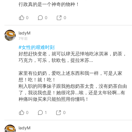
行政真的是一个神奇的物种！
0
0
0
ladyM
7年前
#女性的艰难时刻
好想赶快变老，就可以肆无忌惮地吃冰淇淋，奶茶，
巧克力，可乐，软欧包，提拉米苏…
家里有位奶奶，爱吃上述东西和我一样，可是人家
想！吃！就！吃！
刚入职的同事妹子跟我抱怨奶茶太贵，没有奶茶自由
了，我说我也是！她很诧异…唉，还是太年轻啊…有
种痛叫做买来只能拍照用你懂吗！
0
1
0
ladyM