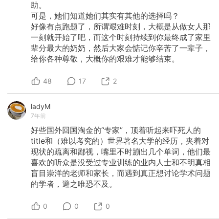
助。
可是，她们知道她们其实有其他的选择吗？
好像有点跑题了，所谓艰难时刻，大概是从做女人那
一刻就开始了吧，而这个时刻持续到你最终成了家里
辈分最大的奶奶，然后大家会惦记你辛苦了一辈子，
给你各种尊敬，大概你的艰难才能够结束。
48
17
2
ladyM
7年前
好些国外回国淘金的“专家”，顶着听起来吓死人的
title和（难以考究的）世界著名大学的经历，夹着对
现状的疏离和鄙视，嘴里不时蹦出几个单词，他们最
喜欢的听众是没受过专业训练的业内人士和不明真相
盲目崇洋的老师和家长，而遇到真正想讨论学术问题
的学者，避之唯恐不及。
0
0
0