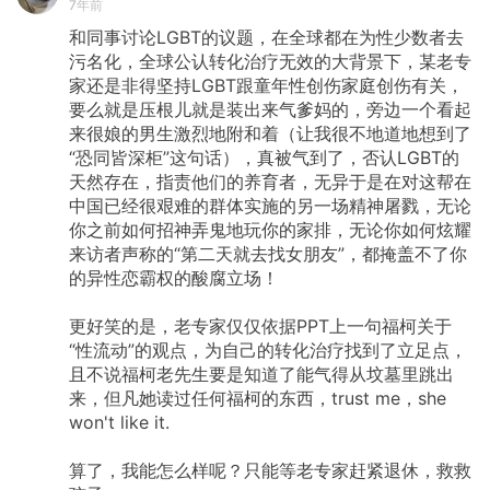
7年前
和同事讨论LGBT的议题，在全球都在为性少数者去
污名化，全球公认转化治疗无效的大背景下，某老专
家还是非得坚持LGBT跟童年性创伤家庭创伤有关，
要么就是压根儿就是装出来气爹妈的，旁边一个看起
来很娘的男生激烈地附和着（让我很不地道地想到了
“恐同皆深柜”这句话），真被气到了，否认LGBT的
天然存在，指责他们的养育者，无异于是在对这帮在
中国已经很艰难的群体实施的另一场精神屠戮，无论
你之前如何招神弄鬼地玩你的家排，无论你如何炫耀
来访者声称的“第二天就去找女朋友”，都掩盖不了你
的异性恋霸权的酸腐立场！
更好笑的是，老专家仅仅依据PPT上一句福柯关于
“性流动”的观点，为自己的转化治疗找到了立足点，
且不说福柯老先生要是知道了能气得从坟墓里跳出
来，但凡她读过任何福柯的东西，trust
me，she
won't
like
it.
算了，我能怎么样呢？只能等老专家赶紧退休，救救