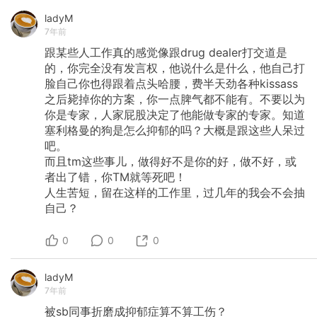
ladyM
7年前
跟某些人工作真的感觉像跟drug
dealer打交道是
的，你完全没有发言权，他说什么是什么，他自己打
脸自己你也得跟着点头哈腰，费半天劲各种kissass
之后毙掉你的方案，你一点脾气都不能有。不要以为
你是专家，人家屁股决定了他能做专家的专家。知道
塞利格曼的狗是怎么抑郁的吗？大概是跟这些人呆过
吧。
而且tm这些事儿，做得好不是你的好，做不好，或
者出了错，你TM就等死吧！
人生苦短，留在这样的工作里，过几年的我会不会抽
自己？
0
0
0
ladyM
7年前
被sb同事折磨成抑郁症算不算工伤？