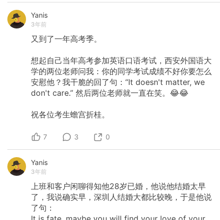
Yanis
3年前
又到了一年高考季。
想起自己当年高考参加英语口语考试，西安外国语大
学的两位老师问我：你的同学考试成绩不好你要怎么
安慰他？我干脆的回了句：“It
doesn't
matter,
we
don't
care.”
然后两位老师就一直在笑。😂😂
祝各位考生蟾宫折桂。
7
3
0
Yanis
3年前
上班和客户闲聊得知他28岁已婚，他说他结婚太早
了，我说确实早，深圳人结婚大都比较晚，于是他说
了句：
It
is
fate,
maybe
you
will
find
your
love
of
your