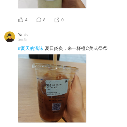
4
8
0
Yanis
3年前
#夏天的滋味
夏日炎炎，来一杯橙C美式😍😍