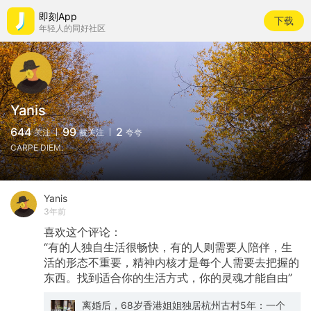
即刻App
下载
年轻人的同好社区
Yanis
644
99
2
关注
被关注
夸夸
CARPE DIEM.
Yanis
3年前
喜欢这个评论：
“有的人独自生活很畅快，有的人则需要人陪伴，生
活的形态不重要，精神内核才是每个人需要去把握的
东西。找到适合你的生活方式，你的灵魂才能自由​”
离婚后，68岁香港姐姐独居杭州古村5年：一个