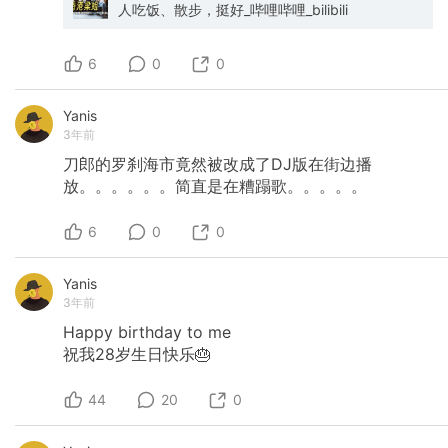
人吃饭、散步，挺好_哔哩哔哩_bilibili
6
0
0
Yanis
3年前
刀郎的罗刹海市竟然被改成了DJ版在街边播
放。。。。。。简直是在糟蹋歌。。。。。
6
0
0
Yanis
3年前
Happy
birthday
to
me
祝我28岁生日快乐🎂
44
20
0