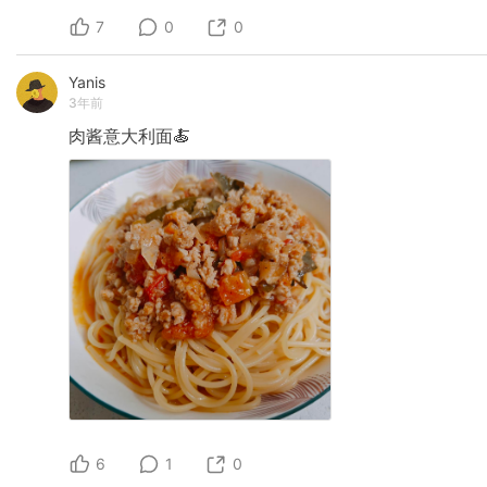
7
0
0
Yanis
3年前
肉酱意大利面🍝
6
1
0