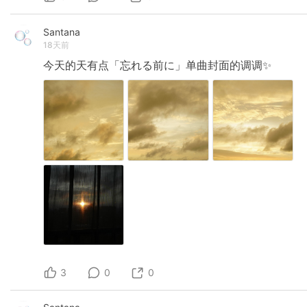
Santana
18天前
今天的天有点「忘れる前に」单曲封面的调调✨
3
0
0