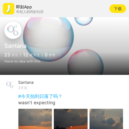
即刻App
下载
年轻人的同好社区
Santana
23
12
0
关注
被关注
夸夸
Have no idea with this.
Santana
3天前
#今天拍到日落了吗？
wasn't expecting