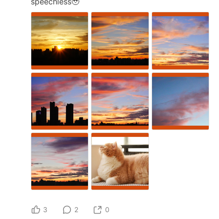
speechless🥹
3
2
0