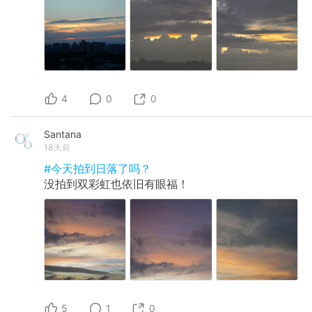
4
0
0
Santana
18天前
#今天拍到日落了吗？
没拍到双彩虹也依旧有眼福！
5
1
0