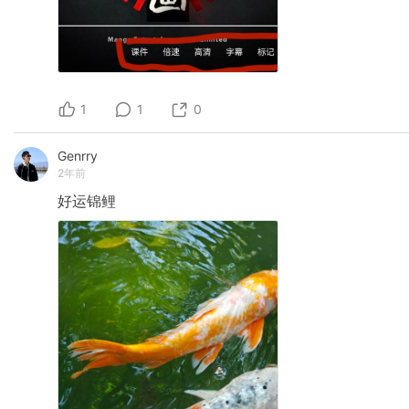
1
1
0
Genrry
2年前
好运锦鲤