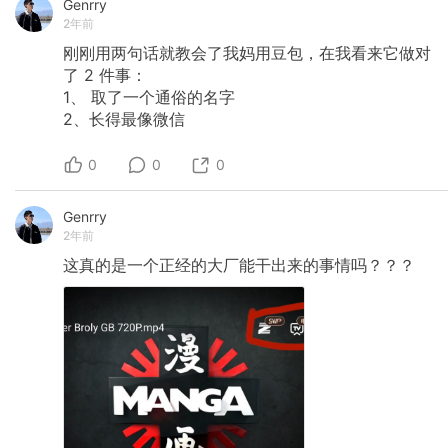
Genrry
2年前
刚刚用两句话就教会了我妈用豆包，在我看来它做对
了
2
件事：
1、
取了一个通俗的名字
2、长得最像微信
0
0
0
Genrry
2年前
这真的是一个正经的大厂能干出来的事情吗？？？