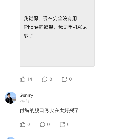
14
8
0
Genrry
2年前
付航的脱口秀实在太好哭了
0
0
0