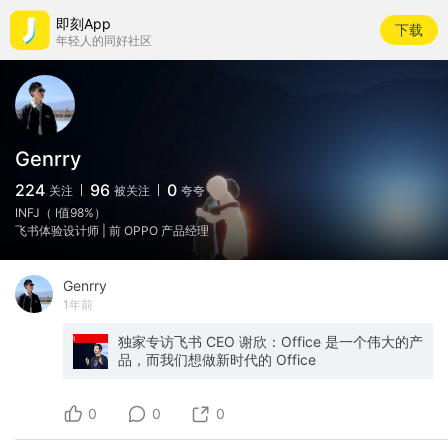
即刻App
下载
年轻人的同好社区
Genrry
224
96
0
关注
被关注
夸夸
INFJ（ I值98%）
飞书体验设计师 | 前 OPPO 产品经理
Genrry
1年前
独家专访飞书 CEO 谢欣：Office 是一个伟大的产
品，而我们想做新时代的 Office
0
0
0