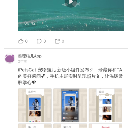
00:42
0
0
0
整理猫儿App
2年前
iPetsCat·宠物猫儿
新版小组件发布🎉，珍藏你和TA
的美好瞬间💕，手机主屏实时呈现照片📱，让温暖常
驻掌心💖