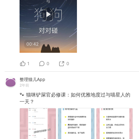
00:42
1
0
0
整理猫儿App
2年前
🐾
猫咪铲屎官必修课：如何优雅地度过与喵星人的
一天？