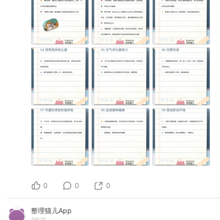
0
0
0
整理猫儿App
2年前