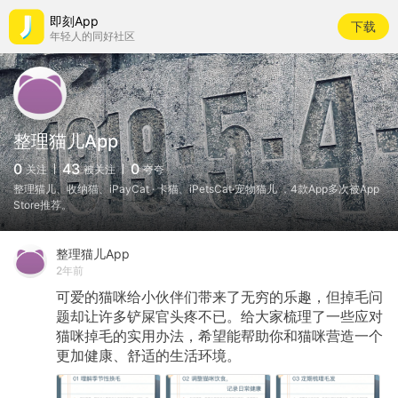
即刻App
下载
年轻人的同好社区
整理猫儿App
0
43
0
关注
被关注
夸夸
整理猫儿、收纳猫、iPayCat · 卡猫、iPetsCat·宠物猫儿 ，4款App多次被App
Store推荐。
整理猫儿App
2年前
可爱的猫咪给小伙伴们带来了无穷的乐趣，但掉毛问
题却让许多铲屎官头疼不已。给大家梳理了一些应对
猫咪掉毛的实用办法，希望能帮助你和猫咪营造一个
更加健康、舒适的生活环境。