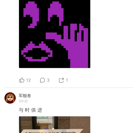
12
3
1
军舰卷
5年前
与
时
俱
进