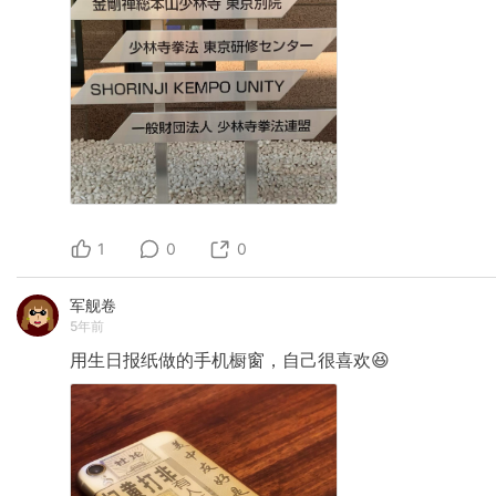
1
0
0
军舰卷
5年前
用生日报纸做的手机橱窗，自己很喜欢😆