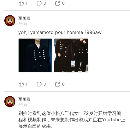
1
希望大家以作品被纳入精选为目标，加油呀！ 第
0
0
二期活动即将开始，尽请期待😛
军舰卷
5年前
yohji
yamamoto
pour
homme
1996aw
1
0
0
军舰卷
5年前
刷推时看到这位小松八千代女士72岁时开始学习编
程和视频制作，未来想制作出游戏并且在YouTube上
展示自己的成果。