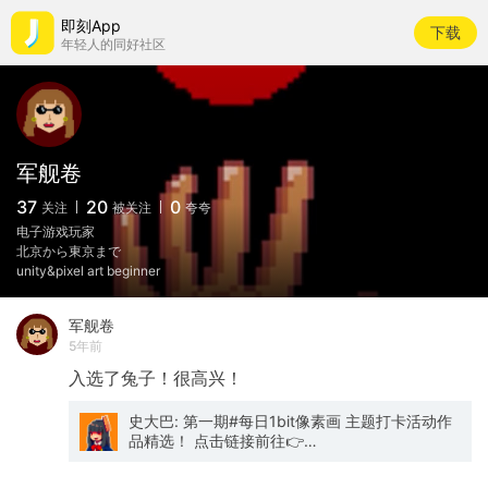
即刻App
下载
年轻人的同好社区
军舰卷
37
20
0
关注
被关注
夸夸
电子游戏玩家
北京から東京まで
unity&pixel art beginner
军舰卷
5年前
入选了兔子！很高兴！
史大巴: 第一期#每日1bit像素画 主题打卡活动作
品精选！ 点击链接前往👉
https://www.notion.so/49dbcb3ad34a43ce8b2c
v=67e4bd174e26449d800593747989a33d