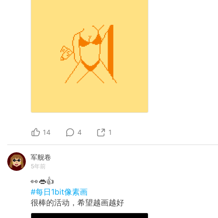
14
4
1
军舰卷
5年前
👀👄👍
#每日1bit像素画
很棒的活动，希望越画越好