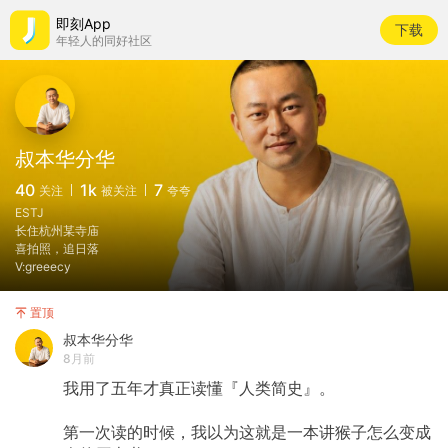
即刻App
下载
年轻人的同好社区
叔本华分华
40
1k
7
关注
被关注
夸夸
ESTJ
长住杭州某寺庙
喜拍照，追日落
V:greeecy
置顶
叔本华分华
8月前
我用了五年才真正读懂『人类简史』。
第一次读的时候，我以为这就是一本讲猴子怎么变成