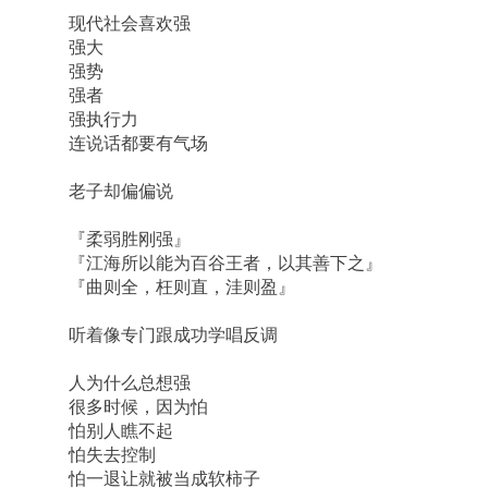
现代社会喜欢强
强大
强势
强者
强执行力
连说话都要有气场
老子却偏偏说
『柔弱胜刚强』
『江海所以能为百谷王者，以其善下之』
『曲则全，枉则直，洼则盈』
听着像专门跟成功学唱反调
人为什么总想强
很多时候，因为怕
怕别人瞧不起
怕失去控制
怕一退让就被当成软柿子