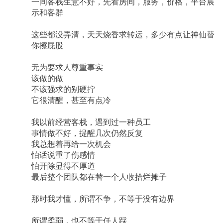
一间客栈生意不好，先看房间，服务，价格，平台展
示和客群
这些都没弄清，天天烧香求转运，多少有点让神仙替
你擦屁股
无为要求人尊重事实
该做的做
不该强求的别硬拧
它很清醒，甚至有点冷
我以前经营客栈，遇到过一种员工
事情做不好，提醒几次仍然反复
我总想着再给一次机会
怕话说重了伤感情
怕开除显得不厚道
最后整个团队都在替一个人收拾烂摊子
那时我才懂，所谓不争，不等于没有边界
所谓柔弱，也不等于任人踩