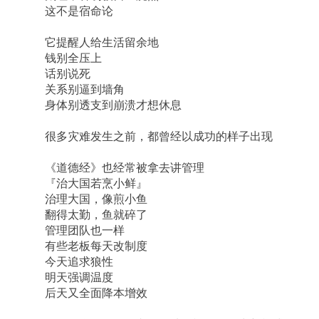
这不是宿命论
它提醒人给生活留余地
钱别全压上
话别说死
关系别逼到墙角
身体别透支到崩溃才想休息
很多灾难发生之前，都曾经以成功的样子出现
《道德经》也经常被拿去讲管理
『治大国若烹小鲜』
治理大国，像煎小鱼
翻得太勤，鱼就碎了
管理团队也一样
有些老板每天改制度
今天追求狼性
明天强调温度
后天又全面降本增效