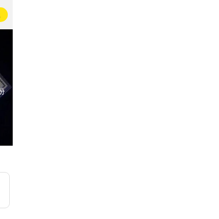
载
份
单身那些事儿
即友日记本
52万名单身男女在分享生活
32万名即友在这