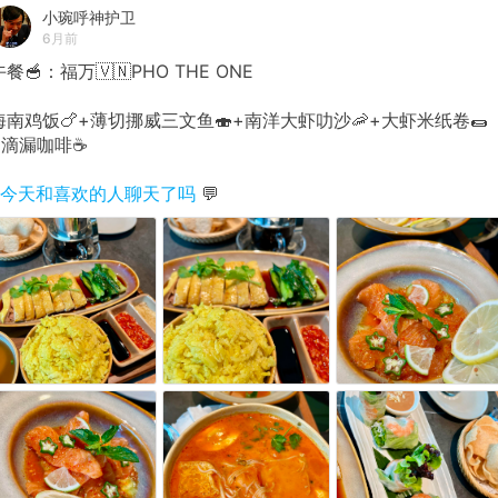
小琬呼神护卫
6月前
午餐🥣：福万🇻🇳PHO THE ONE
海南鸡饭🍗+薄切挪威三文鱼🍣+南洋大虾叻沙🦐+大虾米纸卷🌯
+滴漏咖啡☕️
#今天和喜欢的人聊天了吗
💬