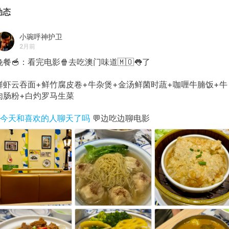
动态
小琬呼神护卫
2月前
晚餐🥣：看完电影🍿去吃澳门味道🇲🇴👅了
鲜虾云吞面+鲜竹腐皮卷+牛杂煲+金汤鲜菌时蔬+咖喱牛腩饭+牛
肉肠粉+白灼罗马生菜
#今天和喜欢的人聊天了吗
💬边吃边聊电影