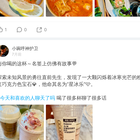
1
0
0
小琬呼神护卫
7月前
与你喝的这杯～名签上仿佛有故事💬
探索未知风景的勇往直前先生，发现了一大颗闪烁着冰寒光芒的
红巧克力色宝石💎，他命其名为“星冰乐”🩷。
#今天和喜欢的人聊天了吗
喝了很多杯聊了很多话