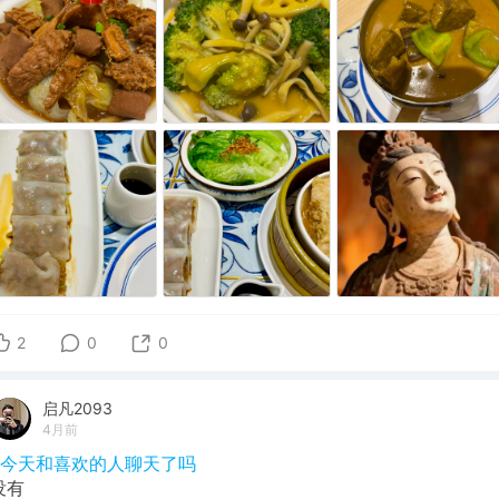
2
0
0
启凡2093
4月前
#今天和喜欢的人聊天了吗
没有