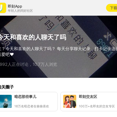
即刻App
下
年轻人的同好社区
今天和喜欢的人聊天了吗
在？今天和喜欢的人聊天了吗？ 每天分享聊天记录，打卡记录这
喜爱吧❤️
4992人正在讨论，10.7万人浏览
相关圈子
暗恋那些事儿
即刻交友区
18万名暗恋者在偷偷喜欢
100万+名即友的交友专区