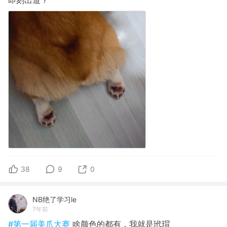
38
9
0
NB绝了学习le
7年前
#第一届美爪大赛
啥颜色的都有，我就是玳瑁