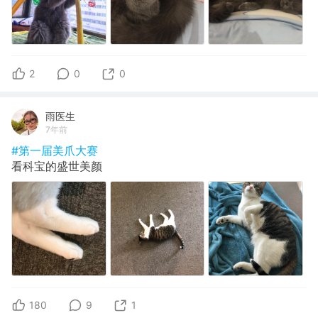
2
0
0
雨医生
7年前
#第一届美爪大赛
看科宝的盛世美颜
180
9
1