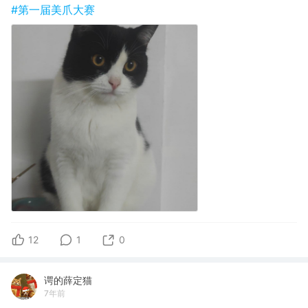
#第一届美爪大赛
12
1
0
谔的薛定猫
7年前