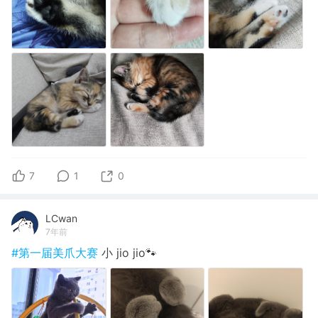
7
1
0
LCwan
7年前
#第一届美爪大赛
小 jio jio🐾