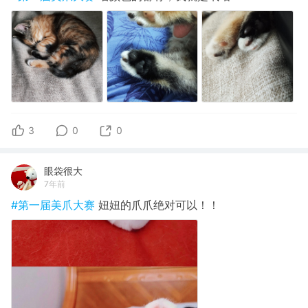
3
0
0
眼袋很大
7年前
#第一届美爪大赛
妞妞的爪爪绝对可以！！