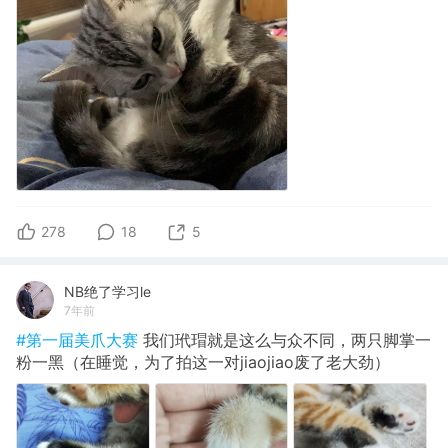
278
18
5
NB绝了学习le
7年前
#第一届美爪大赛
我们玳瑁就是这么与众不同，两只脚掌一
粉一黑（在睡觉，为了拍这一对jiaojiao废了老大劲）