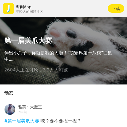
即刻App
下载
年轻人的同好社区
第一届美爪大赛
伸出小爪子，你就是我的人啦！“萌宠界第一爪模”征集
中......
2604人正在讨论，3.2万人浏览
动态
雅芙丶大魔王
7年前
#第一届美爪大赛
嗯？要不要捏一捏？