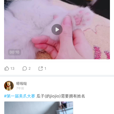
00:10
13
2
1
嗒啦哒
7年前
#第一届美爪大赛
瓜子(的jiojio)需要拥有姓名