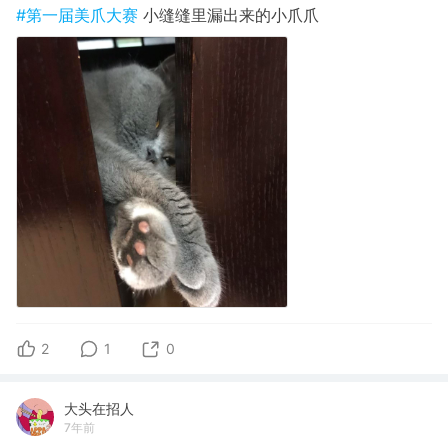
#第一届美爪大赛
小缝缝里漏出来的小爪爪
2
1
0
大头在招人
7年前