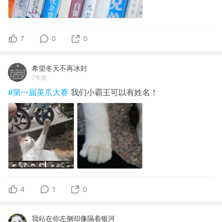
7
0
0
希望冬天不再冰封
7年前
#第一届美爪大赛
我们小霸王可以有姓名！
4
1
0
我站在你左侧却像隔着银河