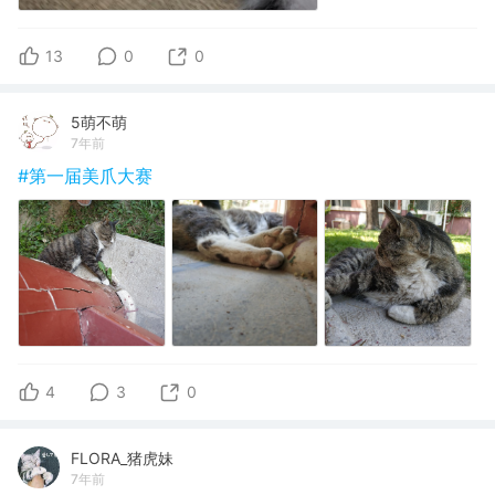
13
0
0
5萌不萌
7年前
#第一届美爪大赛
4
3
0
FLORA_猪虎妹
7年前