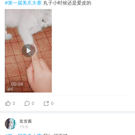
#第一届美爪大赛
丸子小时候还是爱皮的
00:08
3
0
0
发发酱
7年前