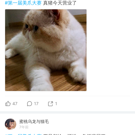
#第一届美爪大赛
真猪今天营业了
47
17
1
蜜桃乌龙与猫毛
7年前