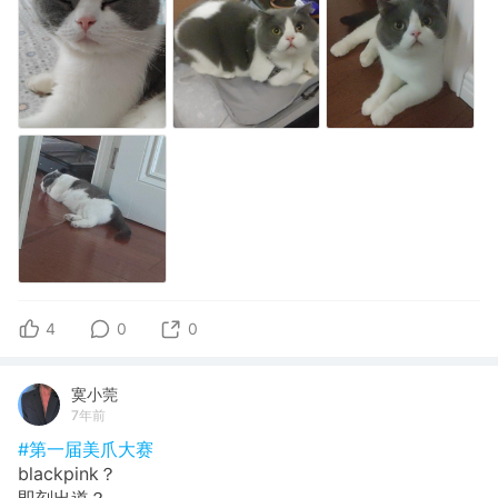
4
0
0
寞小莞
7年前
#第一届美爪大赛
blackpink？
即刻出道？