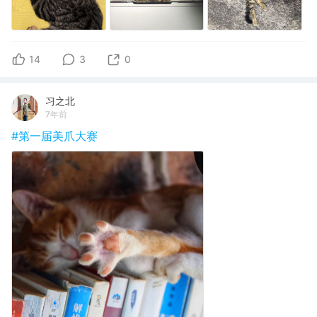
14
3
0
习之北
7年前
#第一届美爪大赛