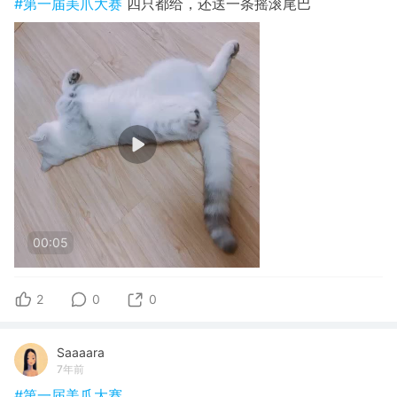
#第一届美爪大赛
四只都给，还送一条摇滚尾巴
00:05
2
0
0
Saaaara
7年前
#第一届美爪大赛