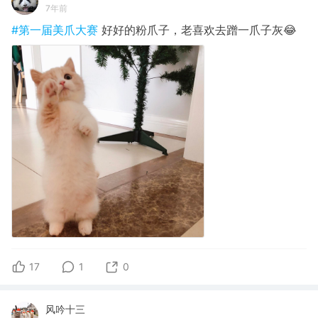
7年前
#第一届美爪大赛
好好的粉爪子，老喜欢去蹭一爪子灰😂
17
1
0
风吟十三