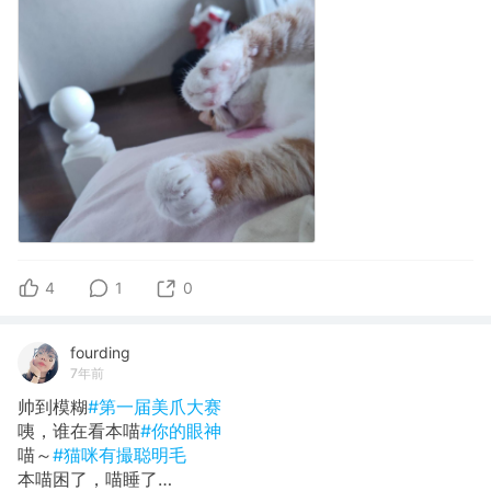
4
1
0
fourding
7年前
帅到模糊
#第一届美爪大赛
咦，谁在看本喵
#你的眼神
喵～
#猫咪有撮聪明毛
本喵困了，喵睡了…