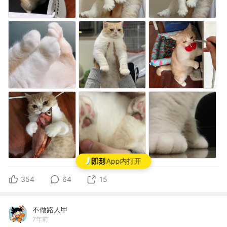
App内打开
354
64
15
不做路人甲
7年前