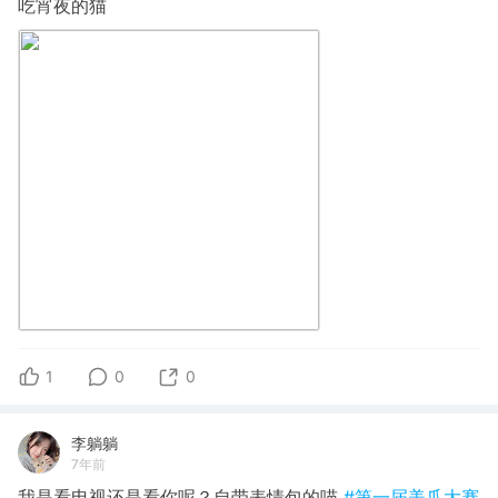
吃宵夜的猫
1
0
0
李躺躺
7年前
我是看电视还是看你呢？自带表情包的喵
#第一届美爪大赛