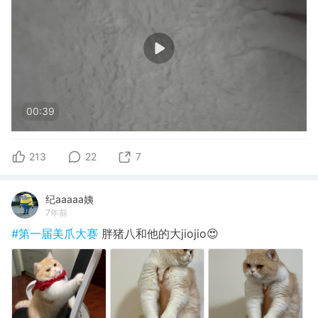
00:39
213
22
7
纪aaaaa姨
7年前
#第一届美爪大赛
胖猪八和他的大jiojio😍