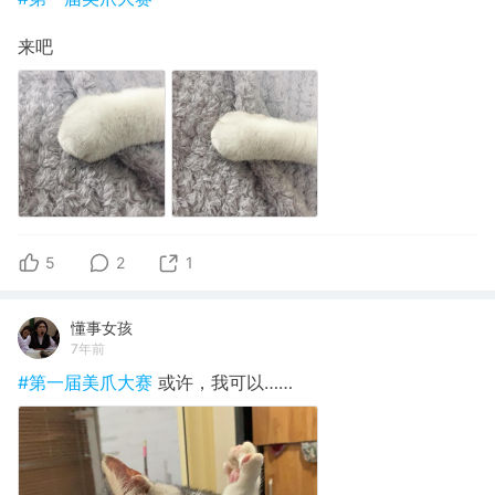
来吧
5
2
1
懂事女孩
7年前
#第一届美爪大赛
或许，我可以……