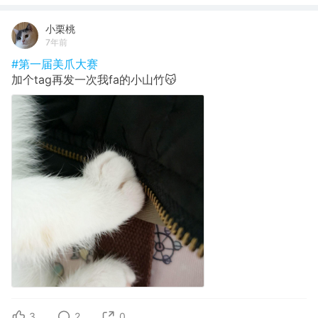
小栗桃
7年前
#第一届美爪大赛
加个tag再发一次我fa的小山竹😽
3
2
0