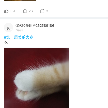
151
26
3
诨名唤作用户262589186
7年前
#第一届美爪大赛
🙏