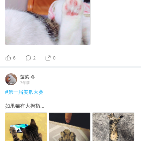
6
2
0
菠菜-冬
7年前
#第一届美爪大赛
如果猫有大拇指…