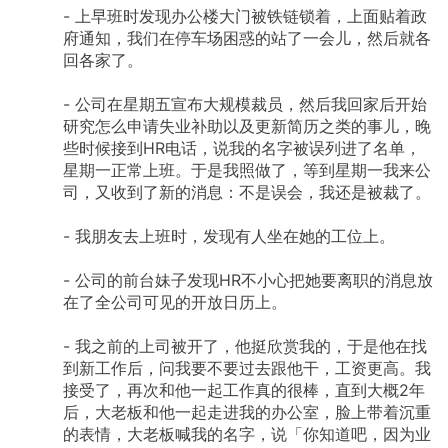
-
上早班时发现办公楼大门被铁链锁着，上面贴着政
府通知，我们在停车场困惑的站了一会儿，然后就各
回各家了。
-
公司在星期五宣布大规模裁员，然后我回家后开始
研究怎么申请失业补助以及更新简历之类的事儿，晚
些时候接到HR电话，说我的名字被误列进了名单，
星期一正常上班。于是我照做了，等到星期一我来公
司，又收到了新的消息：不是误会，我还是被裁了。
-
我朋友去上班时，发现有人坐在她的工位上。
-
公司的前台妹子发现HR不小心把她要离职的消息放
在了全公司可见的开放日历上。
-
我之前的上司被开了，他挺欣赏我的，于是他在找
到新工作后，问我要不要过去跟他干，工资更高。我
接受了，再次和他一起工作真的很棒，直到大概2年
后，大老板和他一起走进我的办公室，脸上带着沉重
的表情，大老板喊我的名字，说「你知道吧，因为业