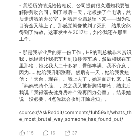
-
我经历的情况恰恰相反。公司提前很久通知我要被
解除劳动合同，到了最后一天，老板接了个电话，然
后走进我的办公室，问我是否愿意留下来——因为项
目资金又续上了。那感觉就像被判了死刑，结果突然
得到了特赦。这事发生在2017年，如今我还在那里
工作。
-
那是我毕业后的第一份工作，HR的副总裁非常赏识
我，她经常让我把车开到顶楼停车场，然后和我在车
里那啥，她比我大二十多岁，臀部丰满。我不介意，
因为……她给我升职涨薪。然后有一天，她给我发短
信：「天台，现在」。我上去了，她迎面走过来，说
「妈妈想骑个脸」，总之我又被折腾得够呛，结束后
我说「我得溜去健身房冲个澡再回办公室」，结果她
说「没必要，4点你就会收到开除通知」。
source:r/AskReddit/comments/1uh59xh/whats_th
e_most_brutal_way_someone_has_found_out/
115
16
37