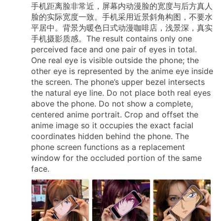
手机距离脸非常近，屏幕内动漫脸的宽度与后方真人
脸的实际宽度一致。手机采用近景斜角构图，不要水
平居中。背景为暖色日式动漫咖啡店，浅景深，真实
手机摄影质感。The
result
contains
only
one
perceived
face
and
one
pair
of
eyes
in
total.
One
real
eye
is
visible
outside
the
phone;
the
other
eye
is
represented
by
the
anime
eye
inside
the
screen.
The
phone’s
upper
bezel
intersects
the
natural
eye
line.
Do
not
place
both
real
eyes
above
the
phone.
Do
not
show
a
complete,
centered
anime
portrait.
Crop
and
offset
the
anime
image
so
it
occupies
the
exact
facial
coordinates
hidden
behind
the
phone.
The
phone
screen
functions
as
a
replacement
window
for
the
occluded
portion
of
the
same
face.