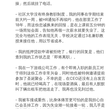
操」然后就挂了电话。
-
社区大学没有终身教职制度，我的同事在学期结束
前大约一周，被HR通知不再续约，他在那里工作了
18年，而这份忠诚换来的回报，是在上课前五分钟的
一场简短会面，告知他再领一次薪水就要失业了。这
完全与他的工作表现无关，学校决定通过3名兼职教
授来接任他，用以节省成本。
-
我的抵押贷款申请被拒绝了，银行的回复是，他们
查到我的工作状态是「即将离职」。
-
我在一下游戏公司工作，有个即将入职的新员工对
于得到这份工作非常兴奋，同时他也被特例邀请提前
参加了圣诞聚会，不幸的是，在CEO还没有上台发言
时，他就已经喝高了，在现场耍酒疯，最后有人默默
叫了辆出租车把他送走了。我再也没见到过他。
-
我被车撞成重伤，比身体痛苦更可怕的是我担心自
己会丢掉工作，因为失业潮一轮接着一轮，我几乎是