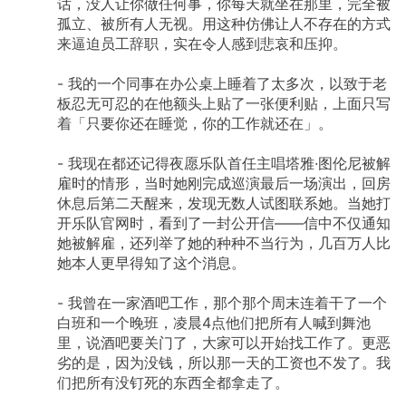
话，没人让你做任何事，你每天就坐在那里，完全被
孤立、被所有人无视。用这种仿佛让人不存在的方式
来逼迫员工辞职，实在令人感到悲哀和压抑。
-
我的一个同事在办公桌上睡着了太多次，以致于老
板忍无可忍的在他额头上贴了一张便利贴，上面只写
着「只要你还在睡觉，你的工作就还在」。
-
我现在都还记得夜愿乐队首任主唱塔雅·图伦尼被解
雇时的情形，当时她刚完成巡演最后一场演出，回房
休息后第二天醒来，发现无数人试图联系她。当她打
开乐队官网时，看到了一封公开信——信中不仅通知
她被解雇，还列举了她的种种不当行为，几百万人比
她本人更早得知了这个消息。
-
我曾在一家酒吧工作，那个那个周末连着干了一个
白班和一个晚班，凌晨4点他们把所有人喊到舞池
里，说酒吧要关门了，大家可以开始找工作了。更恶
劣的是，因为没钱，所以那一天的工资也不发了。我
们把所有没钉死的东西全都拿走了。