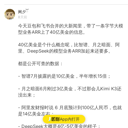
阑夕ོ
8天前
今天豆包和飞书合并的大新闻里，带了一条字节大模
型业务ARR上了40亿美金的信息。
40亿美金是个什么概念呢，比智谱、月之暗面、阿
里、DeepSeek的模型业务ARR加起来还要多。
都是公开可查的数据：
-
智谱7月披露的是10亿美金，半年增长15倍；
-
月之暗面6月刚过3亿美金，不过那会儿Kimi
K3还
没出来；
-
阿里发财报时说
6
月底预计到100亿人民币，也就
是14亿美金左右；
App内打开
-
DeepSeek大概是4亿-5亿美金的样子；