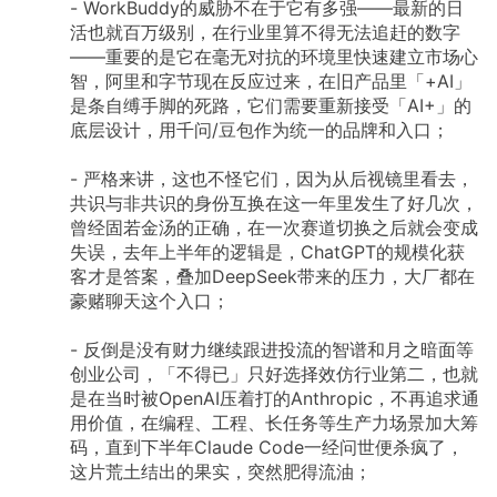
-
WorkBuddy的威胁不在于它有多强——最新的日
活也就百万级别，在行业里算不得无法追赶的数字
——重要的是它在毫无对抗的环境里快速建立市场心
智，阿里和字节现在反应过来，在旧产品里「+AI」
是条自缚手脚的死路，它们需要重新接受「AI+」的
底层设计，用千问/豆包作为统一的品牌和入口；
-
严格来讲，这也不怪它们，因为从后视镜里看去，
共识与非共识的身份互换在这一年里发生了好几次，
曾经固若金汤的正确，在一次赛道切换之后就会变成
失误，去年上半年的逻辑是，ChatGPT的规模化获
客才是答案，叠加DeepSeek带来的压力，大厂都在
豪赌聊天这个入口；
-
反倒是没有财力继续跟进投流的智谱和月之暗面等
创业公司，「不得已」只好选择效仿行业第二，也就
是在当时被OpenAI压着打的Anthropic，不再追求通
用价值，在编程、工程、长任务等生产力场景加大筹
码，直到下半年Claude
Code一经问世便杀疯了，
这片荒土结出的果实，突然肥得流油；