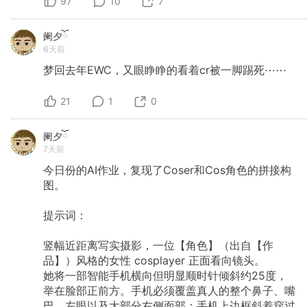
97
10
7
阑夕ོ
6天前
梦回去年EWC，又眼睁睁的看着cr被一脚踢死⋯⋯
21
1
0
阑夕ོ
7天前
今日份的AI作业，复现了Coser和Cos角色的拼接构
图。
提示词：
竖幅近距离写实摄影，一位【角色】（出自【作
品】）风格的女性
cosplayer
正面看向镜头。
她将一部智能手机横向但明显顺时针倾斜约25度，
举在脸部正前方。手机必须覆盖真人的整个鼻子、嘴
巴、左眼以及大部分右侧面部；手机上边框斜着穿过