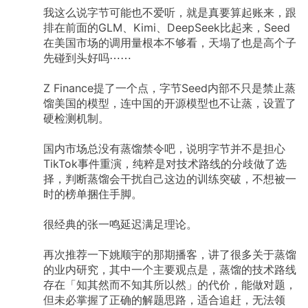
我这么说字节可能也不爱听，就是真要算起账来，跟
排在前面的GLM、Kimi、DeepSeek比起来，Seed
在美国市场的调用量根本不够看，天塌了也是高个子
先碰到头好吗⋯⋯
Z
Finance提了一个点，字节Seed内部不只是禁止蒸
馏美国的模型，连中国的开源模型也不让蒸，设置了
硬检测机制。
国内市场总没有蒸馏禁令吧，说明字节并不是担心
TikTok事件重演，纯粹是对技术路线的分歧做了选
择，判断蒸馏会干扰自己这边的训练突破，不想被一
时的榜单捆住手脚。
很经典的张一鸣延迟满足理论。
再次推荐一下姚顺宇的那期播客，讲了很多关于蒸馏
的业内研究，其中一个主要观点是，蒸馏的技术路线
存在「知其然而不知其所以然」的代价，能做对题，
但未必掌握了正确的解题思路，适合追赶，无法领