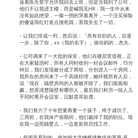
逼着医生签字允许我回去上班，但是当我到了公司，
他们不让我进主楼，而是喊我见HR，我一生中从来
没有如此绝望，一瘸一拐的哭着离开，一个没买保险
的傻逼闯红灯差点撞死我，害我失去了一切。
-
让我们排成一列，然后说：「所有在职的人，后退
一步，除了你，xx（我的名字）」操你妈的，杰夫。
-
公司调来了一大批的保安，他们在楼层里巡视，正
在大家疑惑时，所有人同时收到一封会议邮件，15分
钟后，我们发现被分成了两组，分别进入一个房间，
我所在的房间来了一个高级经理，她环视所有人后，
说「现在，隔壁房间的人都被开除了」我们面面相
觑，想弄清楚隔壁有哪些人，最后我们和另一组人几
乎同时离开会议室，沉默震耳欲聋。
-
我们努力了十年想要再要一个孩子，终于成功了。
三周前，在我休产假期间，他们裁掉了我的职位。现
在我一边照顾婴儿，一边更新简历找工作。
-
新闻里看到的，南加州大学橄榄球教练的莱恩·基