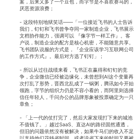
案，后来又多了一个豆包，而字节是不喜欢赛马的，
厌恶资源浪费；
-
这段特别地狱笑话——「一位接近飞书的人士告诉
我们，钉钉和飞书曾争夺同一家制造企业，飞书展示
文档协作能力，强调可以
『像字节一样工作』。客
户说，制造企业的配方是核心机密，不能随意共享。
飞书团队说服的方式是，『企业应该学习互联网公司
的工作方式』。最后对方选了钉钉」；
-
所以从过往战绩来看，飞书正在赢得和钉钉的竞
争，企业微信已经被边缘化，未曾想到AI这个变量再
次打乱了形势，晋西北乱成了一锅粥，腾讯如今开始
领跑，字节的组织力仍是不容小看的，而阿里则选择
信任年轻人，千问办公的品牌形象被投票确定为一只
章鱼；
-
「上一代的仗打完了，然后大家发现打下来的城池
不值钱了。」越过SaaS、直达AI的路径固然通透，
但旧的问题依然没有被解决，如果牛马们的收入不足
以支持他们花钱省时间，或者说省下来的时间又要被