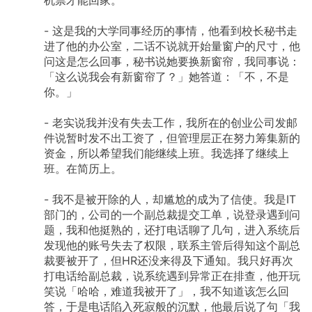
-
这是我的大学同事经历的事情，他看到校长秘书走
进了他的办公室，二话不说就开始量窗户的尺寸，他
问这是怎么回事，秘书说她要换新窗帘，我同事说：
「这么说我会有新窗帘了？」她答道：「不，不是
你。」
-
老实说我并没有失去工作，我所在的创业公司发邮
件说暂时发不出工资了，但管理层正在努力筹集新的
资金，所以希望我们能继续上班。我选择了继续上
班。在简历上。
-
我不是被开除的人，却尴尬的成为了信使。我是IT
部门的，公司的一个副总裁提交工单，说登录遇到问
题，我和他挺熟的，还打电话聊了几句，进入系统后
发现他的账号失去了权限，联系主管后得知这个副总
裁要被开了，但HR还没来得及下通知。我只好再次
打电话给副总裁，说系统遇到异常正在排查，他开玩
笑说「哈哈，难道我被开了」，我不知道该怎么回
答，于是电话陷入死寂般的沉默，他最后说了句「我