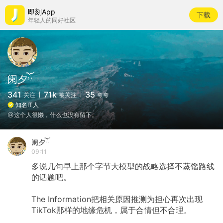
即刻App
下载
年轻人的同好社区
阑夕ོ
341
71k
35
关注
被关注
夸夸
知名IT人
😢这个人很懒，什么也没有留下。
阑夕ོ
09:11
多说几句早上那个字节大模型的战略选择不蒸馏路线
的话题吧。
The
Information把相关原因推测为担心再次出现
TikTok那样的地缘危机，属于合情但不合理。