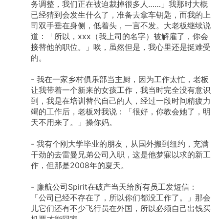
务调整，我们正在被迫裁掉很多人……」我那时大概
已经猜到会发生什么了，准备去拿车钥匙，而我的上
司双手垂在身侧，低着头，一言不发。大老板继续说
道：「所以，xxx（我上司的名字）被解雇了，你会
接替他的职位。」唉，虽然但是，我心里还是挺难受
的。
-
我在一家乡村俱乐部当主厨，因为工作太忙，老板
让我带着一个新来的女孩工作，我当时完全没有意识
到，我是在培训替代自己的人，经过一段时间精疲力
竭的工作后，老板对我说：「很好，你教会她了，明
天不用来了。」操你妈。
-
我有个刚大学毕业的朋友，从国外搬到纽约，充满
干劲的去雷曼兄弟公司入职，这是他梦寐以求的新工
作，但那是2008年的夏天。
-
廉航公司Spirit在破产当天给所有员工发短信：
「公司已经不存在了，所以你们都没工作了。」那会
儿它们还有不少飞行员在外国，所以必须自己出钱买
机票才能回家。