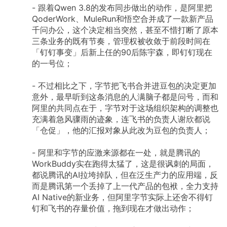
-
跟着Qwen
3.8的发布同步做出的动作，是阿里把
QoderWork、MuleRun和悟空合并成了一款新产品
千问办公，这个决定相当突然，甚至不惜打断了原本
三条业务的既有节奏，管理权被收敛于前段时间在
「钉钉事变」后新上任的90后陈宇森，即钉钉现在
的一号位；
-
不过相比之下，字节把飞书合并进豆包的决定更加
意外，最早听到这条消息的人满脑子都是问号，而和
阿里的共同点在于，字节对于这场组织架构的调整也
充满着急风骤雨的迹象，连飞书的负责人谢欣都说
「仓促」，他的汇报对象从此改为豆包的负责人；
-
阿里和字节的应激来源都在一处，就是腾讯的
WorkBuddy实在跑得太猛了，这是很讽刺的局面，
都说腾讯的AI拉垮掉队，但在泛生产力的应用端，反
而是腾讯第一个丢掉了上一代产品的包袱，全力支持
AI
Native的新业务，但阿里字节实际上还舍不得钉
钉和飞书的存量价值，拖到现在才做出动作；