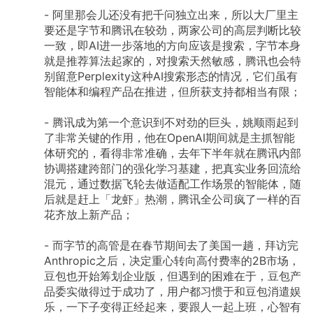
-
阿里那会儿还没有把千问独立出来，所以大厂里主
要还是字节和腾讯在较劲，两家公司的高层判断比较
一致，即AI进一步落地的方向应该是搜索，字节本身
就是推荐算法起家的，对搜索天然敏感，腾讯也会特
别留意Perplexity这种AI搜索形态的情况，它们虽有
智能体和编程产品在推进，但所获支持都相当有限；
-
腾讯成为第一个意识到不对劲的巨头，姚顺雨起到
了非常关键的作用，他在OpenAI期间就是主抓智能
体研究的，看得非常准确，去年下半年就在腾讯内部
协调搭建跨部门的强化学习基建，把真实业务回流给
混元，通过数据飞轮去做适配工作场景的智能体，随
后就是赶上「龙虾」热潮，腾讯全公司疯了一样的百
花齐放上新产品；
-
而字节的高管是在春节期间去了美国一趟，拜访完
Anthropic之后，决定重心转向高付费率的2B市场，
豆包也开始筹划企业版，但遇到的困难在于，豆包产
品委实做得过于成功了，用户都习惯于和豆包消遣娱
乐，一下子变得正经起来，要跟人一起上班，心智有