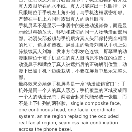
真人双眼所在的水平线。真人只能露出一只眼睛，这
只眼睛位于手机左上角外侧，与手机边框紧密相邻。
严禁在手机上方同时露出真人的两只眼睛。
手机屏幕不是显示一张居中的完整动漫肖像，而是显
示经过精确放大、移动和裁切的同一人物动漫面部局
部。动漫头部必须与手机后方真人头部保持完全相同
的尺寸、角度和透视。屏幕里的动漫刘海从手机上边
缘接续真人刘海，发束方向和发色连续；屏幕里的动
漫眼睛位于被手机遮住的真人眼睛原本所在的位置；
动漫鼻子和嘴位于真人被遮挡后的正确解剖位置；动
漫下巴被手机下边缘裁切，不要在屏幕中显示完整头
部。
最终效果必须像手机屏幕是一扇“动漫滤镜窗口”：手
机外是同一个人的真人形态，手机覆盖的区域变成同
一个人的动漫形态，两者合起来只能形成一张脸，而
不是上下排列的两张脸。single
composite
face,
one
continuous
head,
one
facial
coordinate
system,
anime
region
replacing
the
occluded
real
facial
region,
seamless
hair
continuation
across
the
phone
bezel.