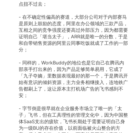
点扭不过去；
-
在不确定性偏高的赛道，大部分公司对于内部赛马
是原则上鼓励的态度，阿里在办公领域的三款产品，
互相之间的竞争强度还要高过外部压力，因为都需要
证明自己「堪当太子」，ARR就是唯一的分数，于是
和自带销售资源的阿里云同事吃饭就成了工作的一部
分；
-
同样的，WorkBuddy的地位也是它自己在腾讯内
部亲手打出来的，因为产品足够简单易用，它成了
「九子夺嫡」里数据表现最好的那一个，于是腾讯开
始有意识的倾斜资源，主力业务相继接入，连地铁广
告都刷上了，这让原本主打机场广告的飞书感到不
安；
-
字节倒是很早就在企业服务市场立了唯一的「太
子」飞书，但在工具理性的管理文化中，因为中国整
体SaaS支出的疲软，飞书长期处于需要证明自己身
为一级BU的存在价值，以前面临被火山整合的方