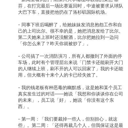
芬，在打完最后一场比赛返回时，中途被要求从球队
大巴下车，直接把他扔在了洛杉矶国际机场。
-
同事下班后喝醉了，给她妹妹发消息抱怨工作和自
己的上司比尔。很不幸的是，她把消息发给了比尔。
第二天她来上班时还没醒酒，比尔把她拉到一边问
「你怎么来了？昨天你就被炒了」。
-
公司搞了一次消防演习，所有人都撤到了外面的停
车场，此时有个管理层出来说「门禁卡还能刷开大门
的人继续上班，刷不开的人可以回家了」我的卡还能
用，但大概有十来个人的卡已经失效了。
-
我的钱老板有种恶毒的幽默感，这是她和某个员工
真实发生过的对话——她说「我想和你谈谈你在公司
的未来」，员工说「好」，她说「你没有这个东
西」。
-
第一周：「我们要裁掉一些人，但别担心，就这
些」。第二周：「还得再裁几个人，但我保证这是最