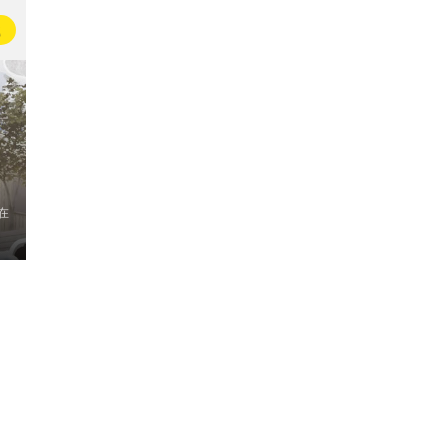
载
在
，