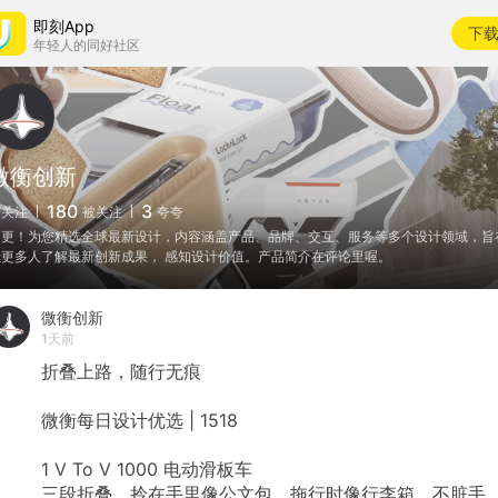
即刻App
下
年轻人的同好社区
微衡创新
180
3
关注
被关注
夸夸
日更！为您精选全球最新设计，内容涵盖产品、品牌、交互、服务等多个设计领域，旨
让更多人了解最新创新成果， 感知设计价值。产品简介在评论里喔。
微衡创新
1天前
折叠上路，随行无痕
微衡每日设计优选
|
1518
1
V
To
V
1000
电动滑板车
三段折叠，拎在手里像公文包，拖行时像行李箱。不脏手