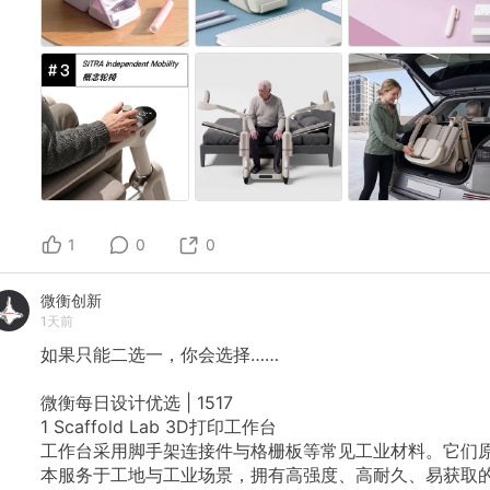
1
0
0
微衡创新
1天前
如果只能二选一，你会选择……
微衡每日设计优选
|
1517
1
Scaffold
Lab
3D打印工作台
工作台采用脚手架连接件与格栅板等常见工业材料。它们
本服务于工地与工业场景，拥有高强度、高耐久、易获取