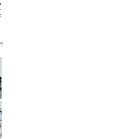
其
一
平
每