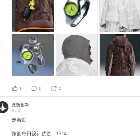
1
0
0
微衡创新
6天前
走着瞧
微衡每日设计优选
|
1514