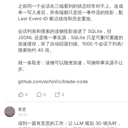
之前同一个会话在三端看到的状态经常对不上。改成
单一写入者后，所有端都只是统一事件流的投影，配
Last-Event-ID
断点续传和历史重放。
会话列表和搜索的读侧投影放进了
SQLite，但
JSONL
还是唯一事实源，SQLite
只是可删可重建的
加速缓存，坏了自动回退扫描。1000
个会话下列表/
搜索快约
40
倍。
就一条取舍：读侧可以随便加速，写侧和事实源不让
步。
github.com/echoVic/blade-code
0
0
0
青雲
16:35
读到一篇有意思的工作：让
LLM
规划
3D
镜头时，