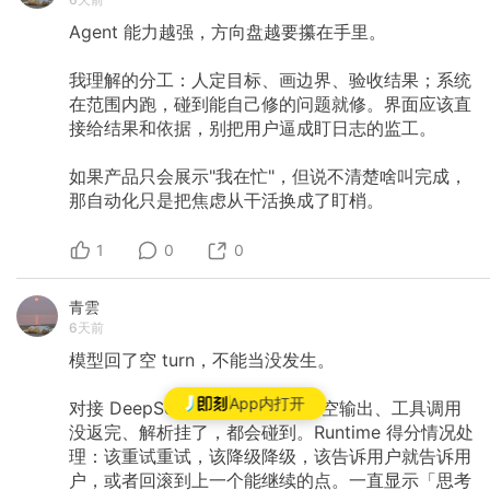
Agent
能力越强，方向盘越要攥在手里。
我理解的分工：人定目标、画边界、验收结果；系统
在范围内跑，碰到能自己修的问题就修。界面应该直
接给结果和依据，别把用户逼成盯日志的监工。
如果产品只会展示"我在忙"，但说不清楚啥叫完成，
那自动化只是把焦虑从干活换成了盯梢。
1
0
0
青雲
6天前
模型回了空
turn，不能当没发生。
App内打开
对接
DeepSeek
这类流式接口，空输出、工具调用
没返完、解析挂了，都会碰到。Runtime
得分情况处
理：该重试重试，该降级降级，该告诉用户就告诉用
户，或者回滚到上一个能继续的点。一直显示「思考