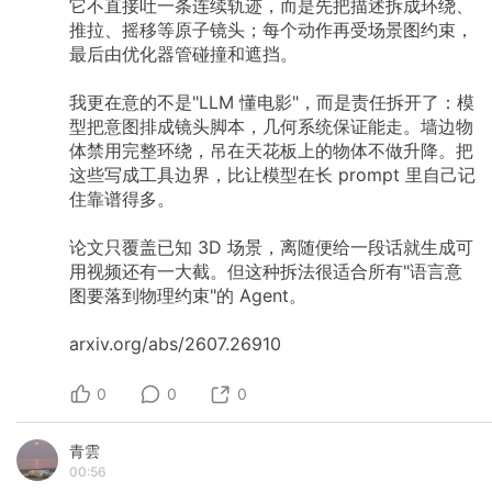
它不直接吐一条连续轨迹，而是先把描述拆成环绕、
推拉、摇移等原子镜头；每个动作再受场景图约束，
最后由优化器管碰撞和遮挡。
我更在意的不是"LLM
懂电影"，而是责任拆开了：模
型把意图排成镜头脚本，几何系统保证能走。墙边物
体禁用完整环绕，吊在天花板上的物体不做升降。把
这些写成工具边界，比让模型在长
prompt
里自己记
住靠谱得多。
论文只覆盖已知
3D
场景，离随便给一段话就生成可
用视频还有一大截。但这种拆法很适合所有"语言意
图要落到物理约束"的
Agent。
arxiv.org/abs/2607.26910
0
0
0
青雲
00:56