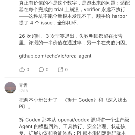
真正有价值的不是这个数字，是跑出来的问题：适配
器在每个完成的
trial
上崩溃，verifier
永远不执行
——这种坑不跑全量根本发现不了。顺手给
harbor
提了
4
个
issue，全部闭环。
26
次超时、3
次非零退出，失败明细都留在报告
里。评测的一半价值在通过率，另一半在失败归因。
github.com/echoVic/orca-agent
0
0
0
青雲
17:18
把两本小册公开了：《拆开
Codex》和《深入浅出
Pi》。
拆
Codex
那本从
openai/codex
源码讲一个生产级
Agent
的模型回路、工具执行、安全治理、状态恢
复、扩展协议和验证体系；Pi
那本沿固定源码版本