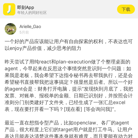
即刻App
下载
年轻人的同好社区
Arielle_Gao
5月前
一个好的产品应该能让用户有自由探索的权利，不表达也可
以enjoy产品价值，减少思考的阻力
昨天尝试了用纯react和plan-execution做了个整理桌面的
agent，今早起来在反思这个事情突然意识到一个问题：如
果我是老板，我会希望下达指令秘书再去帮我执行，还是会
希望秘书直接帮我把这事搞定？很显然是后者。所以一个好
的agent会是：财务打开电脑，提示“发现快到月底了，我把
发票、对账单、报税单的金额、日期已识别好，并按照会计
准则分门别类建好了文件夹，已经生成了一张汇总excel
表，现在要打开看一下吗？[现在看]
[等会询问我]”。
最近一直在想指令型产品，比如openclaw、各厂的agent
产品，很大程度上它们的target用户就是打工牛马。让用户
表达且能表达清楚这件事本身就有难度，而且要能有动力对